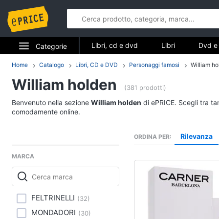
Libri, cd e dvd
Libri
Dvd e 
Categorie
Elettrodomestici
Home
Catalogo
Libri, CD e DVD
Personaggi famosi
William ho
Libri, cd e d
William holden
Informatica
(381 prodotti)
Libri
Benvenuto nella sezione
William holden
di ePRICE. Scegli tra ta
Telefonia
Religione e Spiritualit
comodamente online.
Attualità, politica e dir
Tv e Home Cinema
Rilevanza
ORDINA PER
Libri di Cucina
Smart home
Libri di Arte, Design e
MARCA
Architettura
Videogiochi
Vedi tutti
Audio e musica
FELTRINELLI
(
32
)
MONDADORI
(
30
)