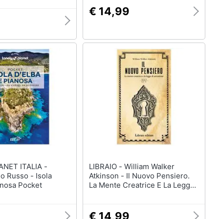
€ 14,99
NET ITALIA -
LIBRAIO - William Walker
lo Russo - Isola
Atkinson - Il Nuovo Pensiero.
anosa Pocket
La Mente Creatrice E La Legge
D'attrazione
9
€ 14,99