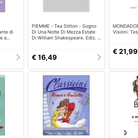
PIEMME - Tea Stilton - Sogno
MONDADORI - William 
nte di
Di Una Notte Di Mezza Estate
Visioni. Te
e a
Di William Shakespeare. Ediz. A
Colori
€ 21,99
€ 16,49