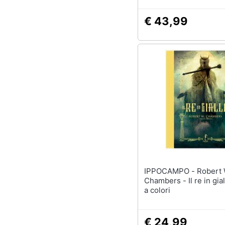
autoimmune e mental
€ 43,99
IPPOCAMPO - Robert William
Chambers - Il re in gial
a colori
€ 24,99