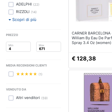
Clima
ADELPHI
(
22
)
Arredo
RIZZOLI
(
14
)
Scopri di più
Brico e Giardinaggio
CARNER BARCELONA - Swe
Salute e igiene
PREZZO
William By Eau De Par
Spray 3.4 Oz (women)
Beauty
Giocattoli
€ 128,38
MEDIA RECENSIONI CLIENTI
Prima infanzia
(1)
Fotografia
VENDUTO DA
Casalinghi
Altri venditori
(
59
)
Abbigliamento