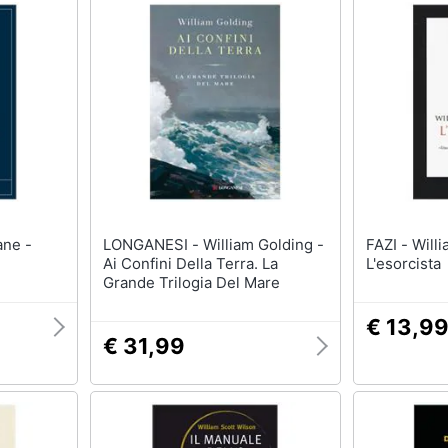
LONGANESI - William Golding -
FAZI - William Peter Blatty -
Ai Confini Della Terra. La
L'esorcista
Grande Trilogia Del Mare
€ 13,9
€ 31,99