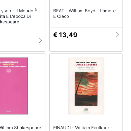
BEAT - William Boyd - L'amore
ita E L'epoca Di
È Cieco
akespeare
€ 13,49
EINAUDI - William Faulkner -