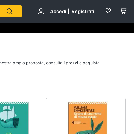
Accedi
|
Registrati
Personaggi
a nostra ampia proposta, consulta i prezzi e acquista
cristiano ronaldo
Me contro Te
Sean connery
Barbara D'Urso
Vedi tutti