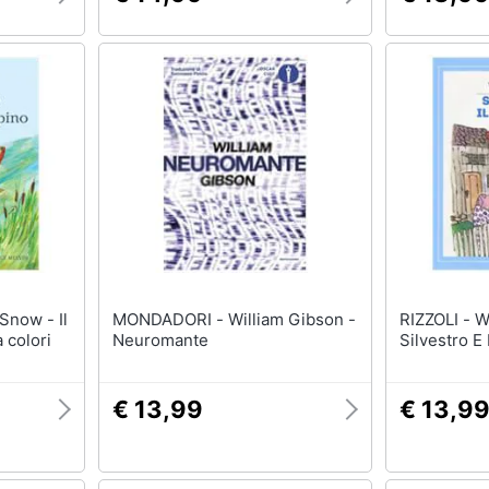
MONDADORI - William Gibson -
RIZZOLI - William Steig -
a colori
Neuromante
Silvestro E
€ 13,99
€ 13,9