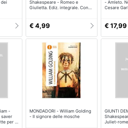
 dei
Shakespeare - Romeo e
- Amleto. N
Giulietta. Ediz. integrale. Con
Cesare Gar
Segnalibro
€ 4,99
€ 17,99
MONDADORI - William Golding
GIUNTI DEMETR
 saver
- Il signore delle mosche
Shakespea
tte per la
Juliet-rome
Italiano A F