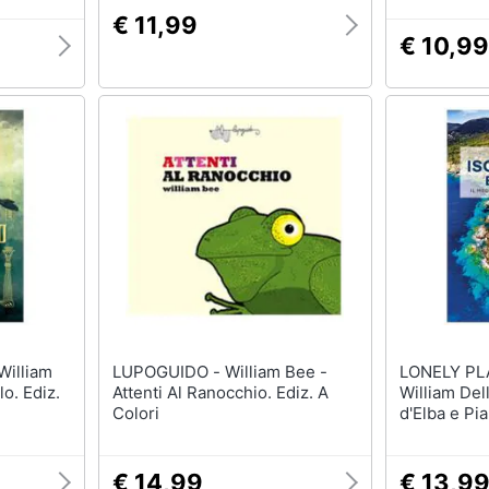
e
€ 11,99
€ 10,99
LUPOGUIDO - William Bee -
LONELY PLA
lo. Ediz.
Attenti Al Ranocchio. Ediz. A
William Del
Colori
d'Elba e Pi
€ 14,99
€ 13,9