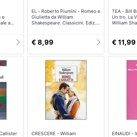
EL - Roberto Piumini - Romeo e
TEA - Bill Bryson - Il Mondo È
 e
Giulietta da William
Un tro. La V
ale a
Shakespeare. Classicini. Ediz.
William Sh
illustrata
€ 8,99
€ 11,99
CRESCERE - William
EINAUDI - William Shakespeare