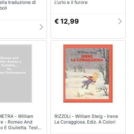
ella traduzione di
L'urlo e il furore
boli
€ 12,99
A - William
RIZZOLI - William Steig - Irene
re - Romeo And
La Coraggiosa. Ediz. A Colori
o E Giulietta. Testo
ronte