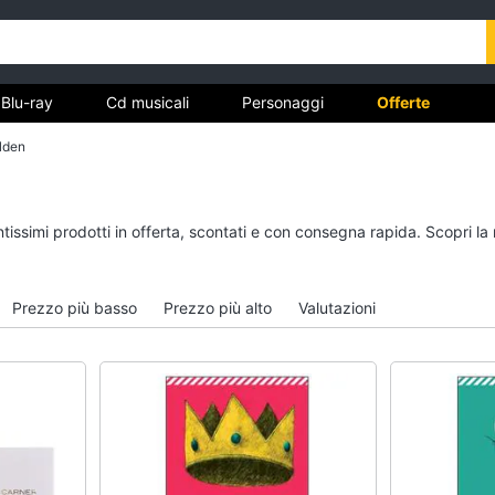
Blu-ray
Cd musicali
Personaggi
Offerte
lden
vd
Dvd e Blu-ray
Cd musicali
ntissimi prodotti in offerta, scontati e con consegna rapida. Scopri l
à
Blu-Ray
Colonne Sonore
itto
Blu-Ray Musica Classica
CD Musicali
Prezzo più basso
Prezzo più alto
Valutazioni
Walt disney film
Musica Leggera
DVD Film
Musica Jazz
Vedi tutti
Vedi tutti