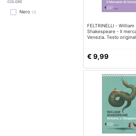
Sport
COLORE
Nero
(
1
)
Animali
FELTRINELLI - William
Motori
Shakespeare - Il merca
Venezia. Testo original
Libri, cd e dvd
fronte
Festività e ricorrenze
€ 9,99
Promozioni