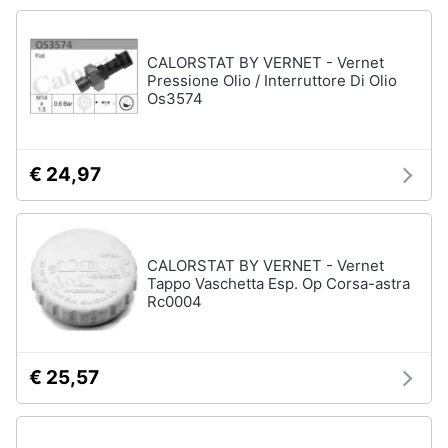
fissa
Telefono
Animali
CALORSTAT BY VERNET - Vernet
Fax
Pressione Olio / Interruttore Di Olio
Cordless
Motori
Os3574
Telefono
Brondi
Libri,
cd
€ 24,97
Vedi
e
tutti
dvd
CALORSTAT BY VERNET - Vernet
Festività
Tappo Vaschetta Esp. Op Corsa-astra
e
Rc0004
ricorrenze
Promozioni
€ 25,57
Servizi