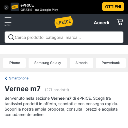
ePRICE
OTTIENI
Vai
×
Accedi
GRATIS - su Google Play
al
Registrati
menu
Accedi
Telefonia
Offerte
Smartphone
Telefonia
Smartphone e Cellulari
Tecnologia da
e
Elettrodomestici
indossare
Accessori per Smartphone e
Cellulari
Cellulari
Telefonia fissa
Offerte
iPhone
Samsung Galaxy
Airpods
Powerbank
Samsung
Informatica
Galaxy
S26
Smartphone
iPhone
Telefonia
Vernee m7
iPhone
(271 prodotti)
17
Benvenuto nella sezione
Tv
Vernee m7
di ePRICE. Scegli tra
Pro
tantissimi prodotti in offerta, scontati e con consegna rapida.
Max
e
Scopri la nostra ampia proposta, consulta i prezzi e acquista
Home
iPhone
comodamente online.
Cinema
17
Pro