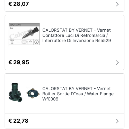
€ 28,07
e
igiene
Accessori
per
Beauty
Smartphone
CALORSTAT BY VERNET - Vernet
e
Contattore Luci Di Retromarcia /
Cellulari
Interruttore Di Inversione Rs5529
Giocattoli
Airpods
Cuffie
Prima
bluetooth
€ 29,95
infanzia
Power
bank
Fotografia
Auricolari
bluetooth
CALORSTAT BY VERNET - Vernet
Boitier Sortie D''eau / Water Flange
Casalinghi
Vedi
Wf0006
tutti
Abbigliamento
€ 22,78
Sport
Telefonia