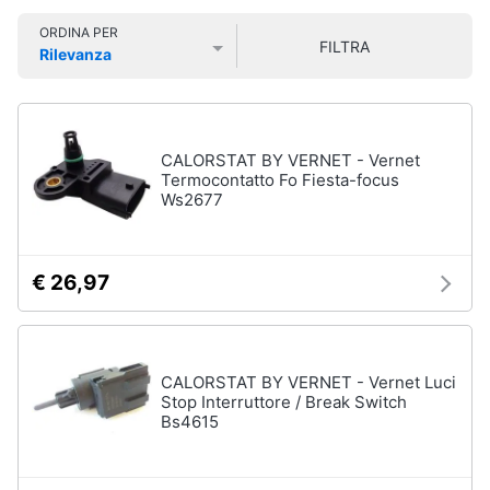
Smart
Vedi
ORDINA PER
home
tutti
FILTRA
Rilevanza
Prezzo più basso
Prezzo più alto
Valutazioni
Videogiochi
Tecnologia
da
Audio
CALORSTAT BY VERNET - Vernet
indossare
e
Termocontatto Fo Fiesta-focus
Ws2677
Apple
musica
Watch
Smartwatch
Clima
€ 26,97
Apple
Watch
Series
Arredo
10
Apple
Brico
CALORSTAT BY VERNET - Vernet Luci
Watch
e
Stop Interruttore / Break Switch
Ultra​
Bs4615
Giardinaggio
Vedi
tutti
Salute