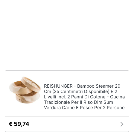
disney
e
film
igiene
DVD
Film
Beauty
Vedi
tutti
Giocattoli
Prima
Cd
infanzia
musicali
Colonne
Fotografia
Sonore
REISHUNGER - Bamboo Steamer 20
Cm (25 Centimetri Disponibile) E 2
CD
Livelli Incl. 2 Panni Di Cotone - Cucina
Musicali
Casalinghi
Tradizionale Per Il Riso Dim Sum
Musica
Verdura Carne E Pesce Per 2 Persone
Leggera
Abbigliamento
Musica
€ 59,74
Jazz
Sport