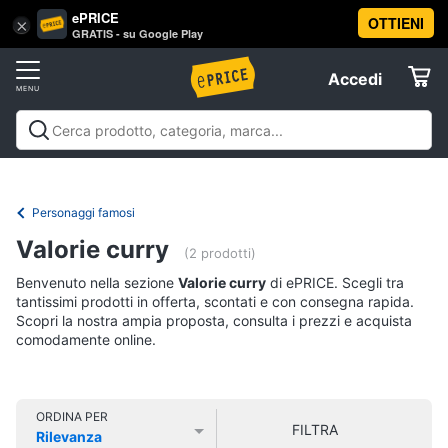
ePRICE
OTTIENI
Vai
×
Accedi
GRATIS - su Google Play
al
Registrati
menu
Accedi
Libri,
Offerte
cd
e
Libri, cd e dvd
Libri
Dvd e Blu-ray
Cd
dvd
Elettrodomestici
musicali
Personaggi
Offerte
Personaggi famosi
Libri
Informatica
Valorie curry
Religione
(2 prodotti)
e
Benvenuto nella sezione
Valorie curry
di ePRICE. Scegli tra
Spiritualità
Telefonia
tantissimi prodotti in offerta, scontati e con consegna rapida.
Attualità,
Scopri la nostra ampia proposta, consulta i prezzi e acquista
politica
comodamente online.
Tv
e
e
diritto
Home
Libri
Cinema
di
ORDINA PER
FILTRA
Cucina
Rilevanza