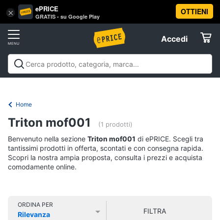
ePRICE
OTTIENI
Vai
×
Accedi
GRATIS - su Google Play
al
Registrati
menu
Accedi
Offerte
Offerte
Elettrodomestici
Home
Informatica
Triton mof001
(1 prodotti)
Benvenuto nella sezione
Triton mof001
di ePRICE. Scegli tra
Telefonia
tantissimi prodotti in offerta, scontati e con consegna rapida.
Scopri la nostra ampia proposta, consulta i prezzi e acquista
comodamente online.
Tv
e
Home
Cinema
ORDINA PER
FILTRA
Rilevanza