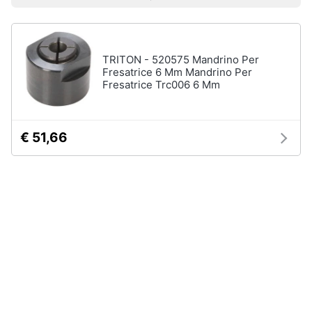
Prezzo più basso
Prezzo più alto
Valutazioni
Smart
home
TRITON - 520575 Mandrino Per
Videogiochi
Fresatrice 6 Mm Mandrino Per
Fresatrice Trc006 6 Mm
Audio
e
musica
€ 51,66
Clima
Arredo
Brico
e
Giardinaggio
Salute