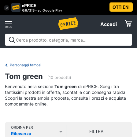
ePRICE
OTTIENI
Vai
×
Accedi
GRATIS - su Google Play
al
Registrati
menu
Accedi
Libri,
Offerte
cd
e
Libri, cd e dvd
Libri
Dvd e Blu-ray
Cd
dvd
Elettrodomestici
musicali
Personaggi
Offerte
Personaggi famosi
Libri
Informatica
Tom green
Religione
(10 prodotti)
e
Benvenuto nella sezione
Tom green
di ePRICE. Scegli tra
Spiritualità
Telefonia
tantissimi prodotti in offerta, scontati e con consegna rapida.
Attualità,
Scopri la nostra ampia proposta, consulta i prezzi e acquista
politica
comodamente online.
Tv
e
e
diritto
Home
Libri
Cinema
di
ORDINA PER
FILTRA
Cucina
Rilevanza