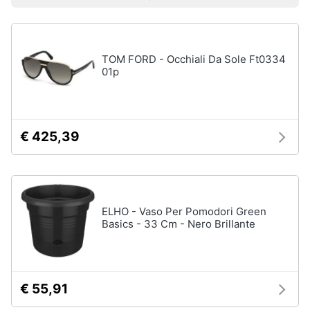
Prezzo più basso
Prezzo più alto
Valutazioni
Libri
Smart
di
home
Arte,
Design
e
TOM FORD - Occhiali Da Sole Ft0334
Videogiochi
Architettura
01p
Vedi
Audio
tutti
e
musica
€ 425,39
Dvd
Clima
e
Blu-
ray
Arredo
ELHO - Vaso Per Pomodori Green
Blu-
Basics - 33 Cm - Nero Brillante
Ray
Brico
Blu-
e
Ray
Giardinaggio
Musica
Classica
€ 55,91
Salute
Walt