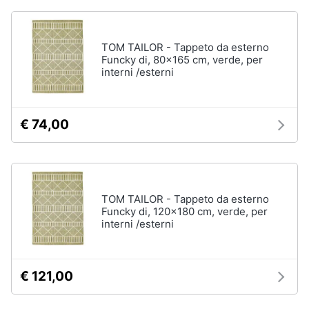
Vedi
tutti
Animali
TOM TAILOR - Tappeto da esterno
Funcky di, 80x165 cm, verde, per
Motori
interni /esterni
Personaggi
cristiano
Libri,
ronaldo
cd
€ 74,00
Me
e
contro
dvd
Te
Sean
connery
Festività
e
TOM TAILOR - Tappeto da esterno
Barbara
Funcky di, 120x180 cm, verde, per
ricorrenze
D'Urso
interni /esterni
Vedi
Promozioni
tutti
€ 121,00
Servizi