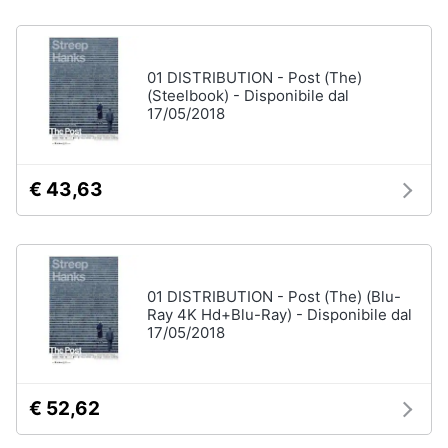
disney
e
film
igiene
DVD
Film
01 DISTRIBUTION - Post (The)
Beauty
(Steelbook) - Disponibile dal
17/05/2018
Vedi
tutti
Giocattoli
€ 43,63
Prima
Cd
infanzia
musicali
Colonne
Fotografia
Sonore
01 DISTRIBUTION - Post (The) (Blu-
CD
Ray 4K Hd+Blu-Ray) - Disponibile dal
Musicali
Casalinghi
17/05/2018
Musica
Leggera
Abbigliamento
Musica
€ 52,62
Jazz
Sport