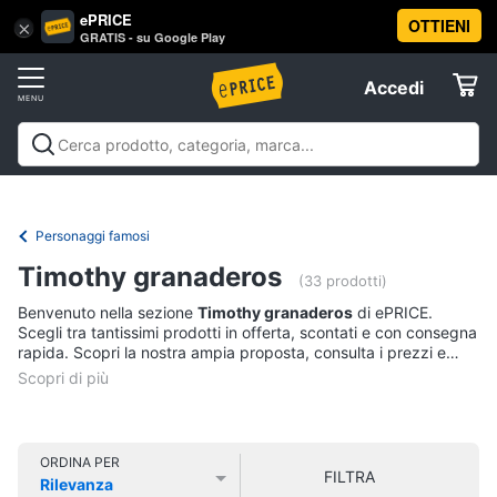
ePRICE
OTTIENI
Vai
×
Accedi
GRATIS - su Google Play
al
Registrati
menu
Accedi
Libri,
Offerte
cd
e
Libri, cd e dvd
Libri
Dvd e Blu-ray
Cd
dvd
Elettrodomestici
musicali
Personaggi
Offerte
Personaggi famosi
Libri
Informatica
Timothy granaderos
Religione
(33 prodotti)
e
Benvenuto nella sezione
Timothy granaderos
di ePRICE.
Spiritualità
Telefonia
Scegli tra tantissimi prodotti in offerta, scontati e con consegna
Attualità,
rapida. Scopri la nostra ampia proposta, consulta i prezzi e
politica
acquista comodamente online.
Tv
e
e
diritto
Home
Libri
Cinema
di
ORDINA PER
FILTRA
Cucina
Rilevanza