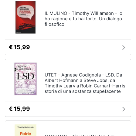
disney
e
film
igiene
IL MULINO - Timothy Williamson - Io
DVD
ho ragione e tu hai torto. Un dialogo
Film
filosofico
Beauty
Vedi
tutti
Giocattoli
€ 15,99
Prima
Cd
infanzia
musicali
UTET - Agnese Codignola - LSD. Da
Colonne
Albert Hofmann a Steve Jobs, da
Fotografia
Sonore
Timothy Leary a Robin Carhart-Harris:
storia di una sostanza stupefacente
CD
Musicali
Casalinghi
Musica
€ 15,99
Leggera
Abbigliamento
Musica
Jazz
Sport