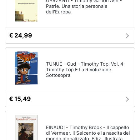
GARZANTI - Timothy Garton Ash -
Vedi
Patrie. Una storia personale
tutti
dell'Europa
Animali
Motori
Personaggi
€ 24,99
cristiano
Libri,
ronaldo
cd
Me
e
contro
TUNUÉ - Gud - Timothy Top. Vol. 4:
dvd
Te
Timothy Top E La Rivoluzione
Sottosopra
Sean
connery
Festività
e
Barbara
ricorrenze
D'Urso
€ 15,49
Vedi
Promozioni
tutti
EINAUDI - Timothy Brook - Il cappello
Servizi
di Vermeer. Il Seicento e la nascita del
mondo globalizzato. Ediz. illustrata