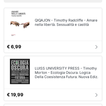
Prezzo più basso
Prezzo più alto
Valutazioni
Libri
Smart
di
home
Arte,
Design
e
QIQAJON - Timothy Radcliffe - Amare
Videogiochi
Architettura
nella libertà. Sessualità e castità
Vedi
Audio
tutti
e
musica
€ 6,99
Dvd
Clima
e
Blu-
ray
LUISS UNIVERSITY PRESS - Timothy
Arredo
Morton - Ecologia Oscura. Logica
Blu-
Della Coesistenza Futura. Nuova Ediz.
Ray
Brico
Blu-
e
Ray
Giardinaggio
Musica
€ 19,99
Classica
Salute
Walt