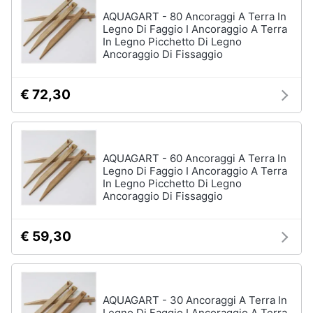
Vedi
AQUAGART - 80 Ancoraggi A Terra In
tutti
Animali
Legno Di Faggio I Ancoraggio A Terra
In Legno Picchetto Di Legno
Ancoraggio Di Fissaggio
Motori
Personaggi
€ 72,30
cristiano
Libri,
ronaldo
cd
Me
e
contro
dvd
Te
AQUAGART - 60 Ancoraggi A Terra In
Legno Di Faggio I Ancoraggio A Terra
Sean
In Legno Picchetto Di Legno
connery
Festività
Ancoraggio Di Fissaggio
e
Barbara
ricorrenze
D'Urso
€ 59,30
Vedi
Promozioni
tutti
Servizi
AQUAGART - 30 Ancoraggi A Terra In
Legno Di Faggio I Ancoraggio A Terra