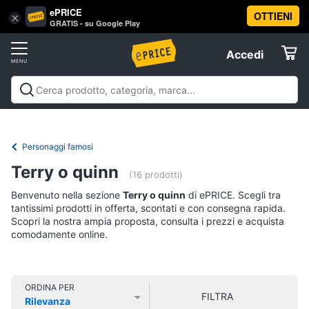
ePRICE
OTTIENI
Vai
×
Accedi
GRATIS - su Google Play
al
Registrati
menu
Accedi
Libri,
Offerte
cd
e
Libri, cd e dvd
Libri
Dvd e Blu-ray
Cd
dvd
Elettrodomestici
musicali
Personaggi
Offerte
Personaggi famosi
Libri
Informatica
Terry o quinn
Religione
(16 prodotti)
e
Benvenuto nella sezione
Terry o quinn
di ePRICE. Scegli tra
Spiritualità
Telefonia
tantissimi prodotti in offerta, scontati e con consegna rapida.
Attualità,
Scopri la nostra ampia proposta, consulta i prezzi e acquista
politica
comodamente online.
Tv
e
e
diritto
Home
Libri
Cinema
di
ORDINA PER
FILTRA
Cucina
Rilevanza