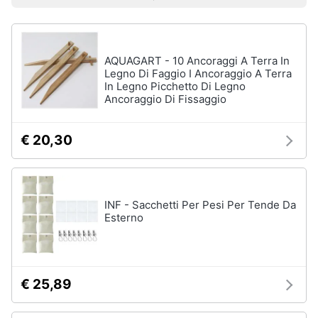
Prezzo più basso
Prezzo più alto
Valutazioni
Libri
Smart
di
home
Arte,
Design
e
AQUAGART - 10 Ancoraggi A Terra In
Videogiochi
Architettura
Legno Di Faggio I Ancoraggio A Terra
In Legno Picchetto Di Legno
Vedi
Ancoraggio Di Fissaggio
Audio
tutti
e
musica
€ 20,30
Dvd
Clima
e
Blu-
ray
INF - Sacchetti Per Pesi Per Tende Da
Arredo
Esterno
Blu-
Ray
Brico
Blu-
e
Ray
Giardinaggio
Musica
€ 25,89
Classica
Salute
Walt