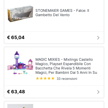
disney
e
film
igiene
STONEMAIER GAMES - Falce: Il
DVD
Gambetto Del Vento
Film
Beauty
Vedi
tutti
Giocattoli
€ 65,04
Prima
Cd
infanzia
musicali
MAGIC MIXIES - Mixlings Castello
Colonne
Magico, Playset Espandibile Con
Fotografia
Sonore
Bacchetta Che Rivela 5 Momenti
Magici, Per Bambini Dai 5 Anni In Su
CD
Musicali
Casalinghi
33 recensioni
Musica
Leggera
€ 63,48
Abbigliamento
Musica
Jazz
Sport