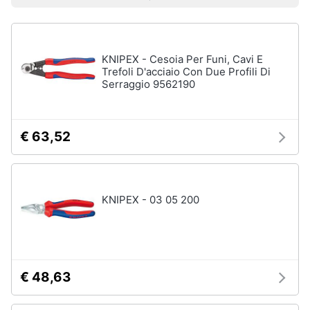
Prezzo più basso
Prezzo più alto
Valutazioni
Smart
home
KNIPEX - Cesoia Per Funi, Cavi E
Videogiochi
Trefoli D'acciaio Con Due Profili Di
Serraggio 9562190
Audio
e
musica
€ 63,52
Clima
KNIPEX - 03 05 200
Arredo
Brico
e
Giardinaggio
€ 48,63
Salute