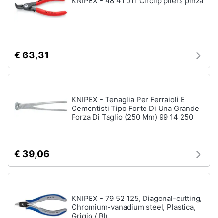
KNIPEX - 48 41 J11 Circlip pliers pinza
Animali
Motori
€ 63,31
Libri,
cd
e
KNIPEX - Tenaglia Per Ferraioli E
dvd
Cementisti Tipo Forte Di Una Grande
Forza Di Taglio (250 Mm) 99 14 250
Festività
e
ricorrenze
€ 39,06
Promozioni
KNIPEX - 79 52 125, Diagonal-cutting,
Servizi
Chromium-vanadium steel, Plastica,
Grigio / Blu