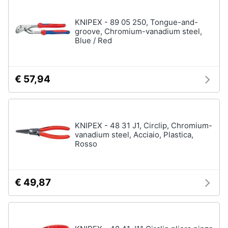
e
igiene
KNIPEX - 89 05 250, Tongue-and-
groove, Chromium-vanadium steel,
Blue / Red
Beauty
Giocattoli
€ 57,94
Prima
infanzia
KNIPEX - 48 31 J1, Circlip, Chromium-
vanadium steel, Acciaio, Plastica,
Fotografia
Rosso
Casalinghi
€ 49,87
Abbigliamento
Sport