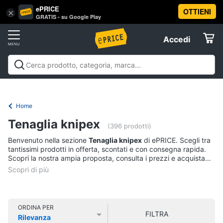
ePRICE
OTTIENI
Vai
×
Accedi
GRATIS - su Google Play
al
Registrati
menu
Accedi
Offerte
Offerte
Elettrodomestici
Home
Informatica
Tenaglia knipex
(396 prodotti)
Benvenuto nella sezione
Tenaglia knipex
di ePRICE. Scegli tra
Telefonia
tantissimi prodotti in offerta, scontati e con consegna rapida.
Scopri la nostra ampia proposta, consulta i prezzi e acquista
comodamente online.
Tv
e
Home
Cinema
ORDINA PER
FILTRA
Rilevanza