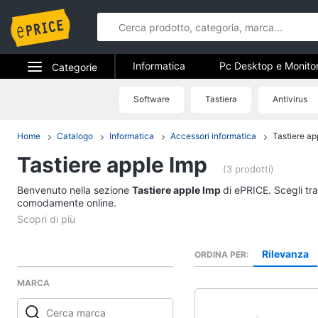
Informatica
Pc Desktop e Monito
Categorie
Stampanti e Scanner
Hard Disk 
Elettrodomestici
Software
Tastiera
Antivirus
Informatica
Accessori informatica
Informatica
Home
Catalogo
Informatica
Accessori informatica
Tastiere ap
Pc Desktop e Monito
Tastiere apple lmp
Telefonia
Computer fisso
(3 prodotti)
Monitor
Benvenuto nella sezione
Tv e Home Cinema
Tastiere apple lmp
di ePRICE. Scegli tra
PC Tower
comodamente online.
Smart home
iMac
Vedi tutti
Videogiochi
Rilevanza
ORDINA PER
MARCA
Audio e musica
Stampanti e Scanner