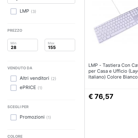
Clima
Stampanti
Stampanti 3D
LMP
(
3
)
Arredo
Scanner
Stampanti laser
Brico e Giardinaggio
PREZZO
Vedi tutti
Salute e igiene
Beauty
LMP - Tastiera Con Cavo 17530
Accessori informati
VENDUTO DA
Giocattoli
per Casa e Ufficio (Lay
Webcam
Italiano) Colore Bianco
Altri venditori
(
2
)
Software
Prima infanzia
ePRICE
(
1
)
Tastiera
€ 76,57
Fotografia
Sistema operativo wi
SCEGLI PER
Casalinghi
Vedi tutti
Promozioni
(
1
)
Abbigliamento
COLORE