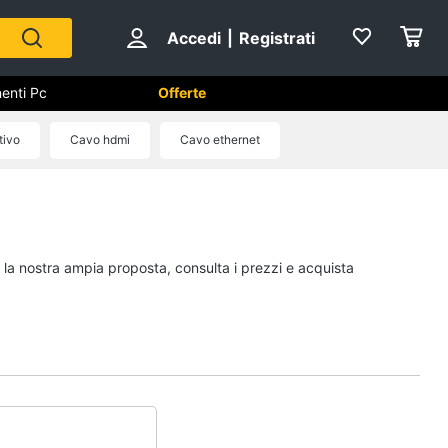
Accedi
|
Registrati
enti Pc
Offerte
utomazione casa
tivo
Cavo hdmi
Cavo ethernet
Componenti Pc
Software
Sistema operativo
i la nostra ampia proposta, consulta i prezzi e acquista
Processore Intel
Ram
Vedi tutti
ss
Videosorveglianza e
Automazione casa