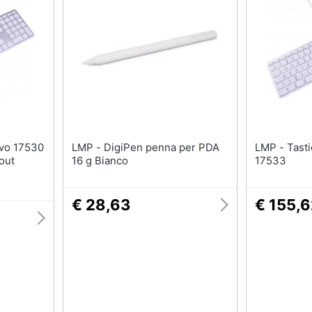
Nas
Switch
Hard disk
Ripetitore wifi
SSD
Router
Hard disk esterno
Server
Vedi tutti
Vedi tutti
ca
LMP - DigiPen penna per PDA
LMP - Tastiera con Cover USB
out
16 g Bianco
17533
€ 28,63
€ 155,
ndows 10