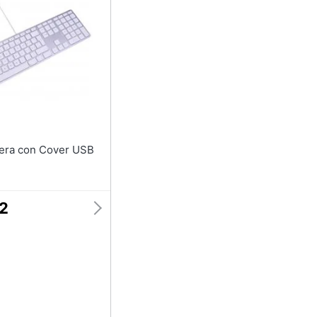
Telecamera wifi
Telecamere videosorveglianza
Termostato wifi
Videocitofono
Vedi tutti
62