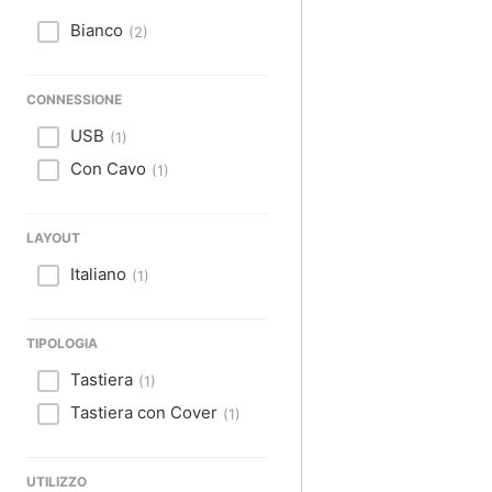
Sport
Bianco
(
2
)
Animali
CONNESSIONE
Motori
USB
(
1
)
Libri, cd e dvd
Con Cavo
(
1
)
Festività e ricorrenze
LAYOUT
Promozioni
Italiano
(
1
)
TIPOLOGIA
Tastiera
(
1
)
Tastiera con Cover
(
1
)
UTILIZZO