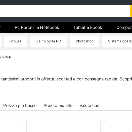
r
Pc Portatili e Notebook
Tablet e Ebook
Compon
e Storage
Networking e Wireless
Videosorveglianza e A
Mouse
Zaino porta PC
Photoshop
Sistema opera
ple lmp
r
Pc Portatili e Notebook
Tablet e Ebook
Computer portatile
Tablet
MacBook
iPad
 tantissimi prodotti in offerta, scontati e con consegna rapida. Scopr
Pc Portatile Gaming
eBook reader
Pc 2 in 1
Tavoletta grafica
Vedi tutti
Vedi tutti
Prezzo più basso
Prezzo più alto
Valutazioni
Hard Disk e Storage
Networking e Wirele