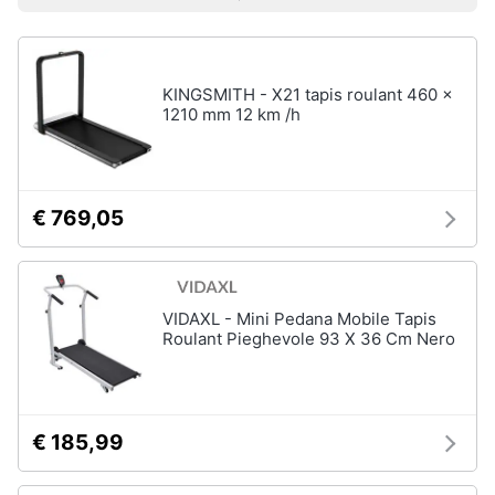
Prezzo più basso
Prezzo più alto
Valutazioni
Smart
Sport
home
outdoor
Mountain
bike
KINGSMITH - X21 tapis roulant 460 x
Videogiochi
1210 mm 12 km /h
Bici
elettrica
Audio
Sci
e
musica
Borraccia
€ 769,05
Vedi
Clima
tutti
VIDAXL - Mini Pedana Mobile Tapis
Arredo
Roulant Pieghevole 93 X 36 Cm Nero
Sport
acquatici
Brico
e
Kayak
Giardinaggio
€ 185,99
Canne
da
pesca
Salute