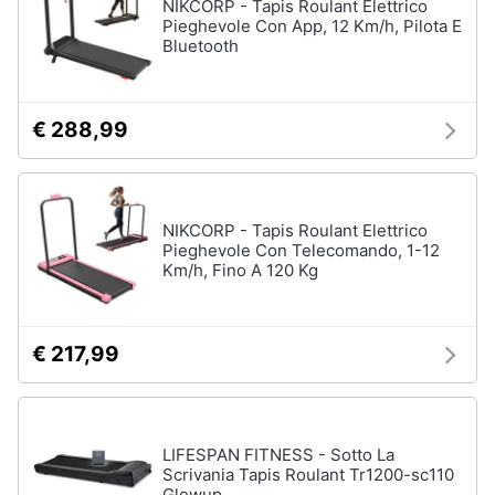
NIKCORP - Tapis Roulant Elettrico
Pieghevole Con App, 12 Km/h, Pilota E
Vedi
Animali
Bluetooth
tutti
Motori
€ 288,99
Fitness
e
Libri,
palestra
cd
e
Tapis
roulant
NIKCORP - Tapis Roulant Elettrico
dvd
Pieghevole Con Telecomando, 1-12
Cronometro
Km/h, Fino A 120 Kg
Tapis
Festività
roulant
e
elettrico
ricorrenze
€ 217,99
Magnesio
supremo
Promozioni
Vedi
tutti
LIFESPAN FITNESS - Sotto La
Servizi
Scrivania Tapis Roulant Tr1200-sc110
Glowup