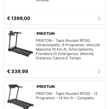
Assistenza
clienti
Campeggio
Barbecue
€ 1399,00
Esci
Borraccia
Torcia
Borraccia
PRIXTON - Tapis Roulant Rf150,
termica
Ultracompatto, 6 Programmi, Velocità
Massima 10 Km /h, Smorzamento,
Vedi
Frenatura Di Emergenza, Velocità,
tutti
Distanza, Calorie E Tempo
€ 339,99
PRIXTON - Tapis Roulant Rf250 - 12
Programmi - 14 Km /h - Compatto