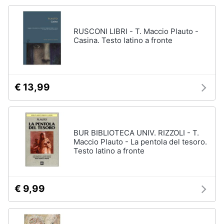
Vedi
tutti
Animali
RUSCONI LIBRI - T. Maccio Plauto -
Casina. Testo latino a fronte
Motori
Personaggi
cristiano
Libri,
ronaldo
cd
€ 13,99
Me
e
contro
dvd
Te
Sean
connery
BUR BIBLIOTECA UNIV. RIZZOLI - T.
Festività
Maccio Plauto - La pentola del tesoro.
e
Barbara
Testo latino a fronte
ricorrenze
D'Urso
Vedi
Promozioni
tutti
€ 9,99
Servizi