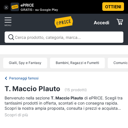
ePRICE
OTTIENI
Vai
×
Accedi
GRATIS - su Google Play
al
Registrati
menu
Accedi
Libri,
Offerte
cd
e
Libri, cd e dvd
Libri
Dvd e Blu-ray
Cd
dvd
Elettrodomestici
musicali
Personaggi
Offerte
Gialli, Spy e Fantasy
Bambini, Ragazzi e Fumetti
Comunica
Libri
Informatica
Religione
e
Personaggi famosi
Spiritualità
Telefonia
T. Maccio Plauto
(15 prodotti)
Attualità,
politica
Benvenuto nella sezione
T. Maccio Plauto
di ePRICE. Scegli tra
Tv
e
tantissimi prodotti in offerta, scontati e con consegna rapida.
e
diritto
Scopri la nostra ampia proposta, consulta i prezzi e acquista
Home
Libri
comodamente online.
Cinema
di
Cucina