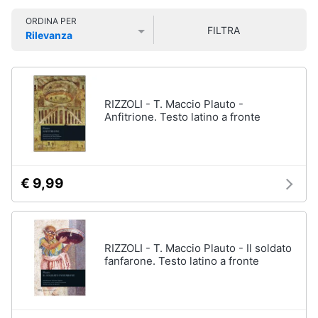
Libri
Smart
di
ORDINA PER
home
FILTRA
Arte,
Rilevanza
Design
Prezzo più basso
Prezzo più alto
Valutazioni
e
Videogiochi
Architettura
Vedi
Audio
RIZZOLI - T. Maccio Plauto -
tutti
e
Anfitrione. Testo latino a fronte
musica
Dvd
Clima
e
€ 9,99
Blu-
ray
Arredo
Blu-
Ray
Brico
RIZZOLI - T. Maccio Plauto - Il soldato
Blu-
e
fanfarone. Testo latino a fronte
Ray
Giardinaggio
Musica
Classica
Salute
Walt