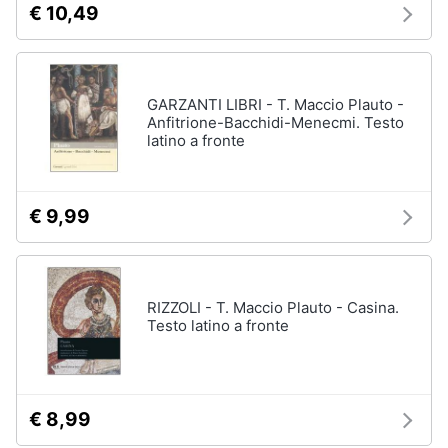
€ 10,49
disney
e
film
igiene
DVD
Film
Beauty
GARZANTI LIBRI - T. Maccio Plauto -
Vedi
Anfitrione-Bacchidi-Menecmi. Testo
tutti
latino a fronte
Giocattoli
Prima
€ 9,99
Cd
infanzia
musicali
Colonne
Fotografia
Sonore
CD
RIZZOLI - T. Maccio Plauto - Casina.
Musicali
Testo latino a fronte
Casalinghi
Musica
Leggera
Abbigliamento
Musica
Jazz
€ 8,99
Sport