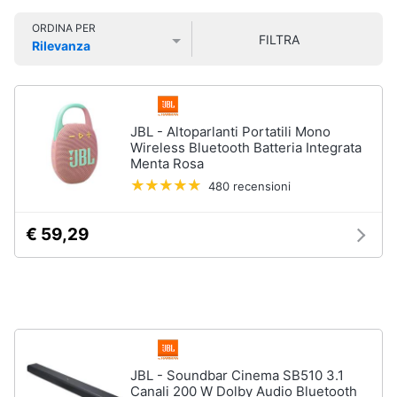
Smart
ORDINA PER
home
FILTRA
Rilevanza
Prezzo più basso
Prezzo più alto
Valutazioni
Videogiochi
Audio
JBL - Altoparlanti Portatili Mono
e
Wireless Bluetooth Batteria Integrata
musica
Menta Rosa
480 recensioni
Clima
€ 59,29
Arredo
Brico
e
Giardinaggio
JBL - Soundbar Cinema SB510 3.1
Canali 200 W Dolby Audio Bluetooth
Salute