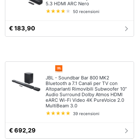
5.3 HDMI ARC Nero
e
igiene
50 recensioni
€ 183,90
Beauty
Giocattoli
Prima
infanzia
JBL - Soundbar Bar 800 MK2
Bluetooth a 7.1 Canali per TV con
Fotografia
Altoparlanti Rimovibili Subwoofer 10”
Audio Surround Dolby Atmos HDMI
eARC Wi-Fi Video 4K PureVoice 2.0
Casalinghi
MultiBeam 3.0
39 recensioni
Abbigliamento
€ 692,29
Sport