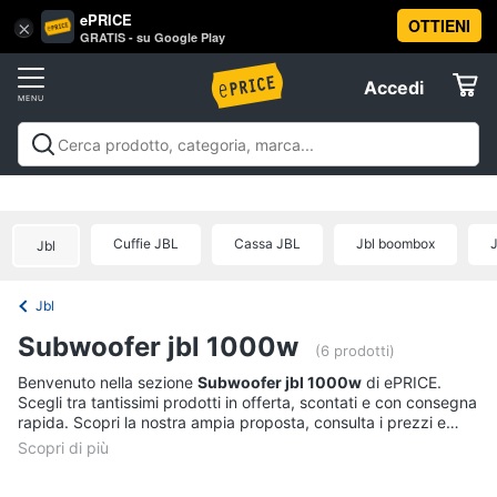
ePRICE
OTTIENI
Vai
×
Accedi
GRATIS - su Google Play
al
Registrati
menu
Accedi
Offerte
Offerte
Elettrodomestici
Cuffie JBL
Cassa JBL
Jbl boombox
J
Jbl
Informatica
Jbl
Telefonia
Subwoofer jbl 1000w
(6 prodotti)
Tv
Benvenuto nella sezione
Subwoofer jbl 1000w
di ePRICE.
Scegli tra tantissimi prodotti in offerta, scontati e con consegna
e
rapida. Scopri la nostra ampia proposta, consulta i prezzi e
Home
acquista comodamente online.
Cinema