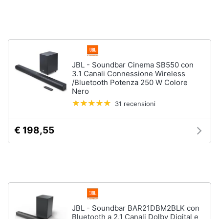
Animali
Motori
JBL - Soundbar Cinema SB550 con
Libri,
3.1 Canali Connessione Wireless
/Bluetooth Potenza 250 W Colore
cd
Nero
e
dvd
31 recensioni
€ 198,55
Festività
e
ricorrenze
Promozioni
Servizi
JBL - Soundbar BAR21DBM2BLK con
Bluetooth a 2.1 Canali Dolby Digital e