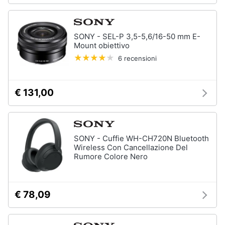
Animali
SONY - SEL-P 3,5-5,6/16-50 mm E-
Mount obiettivo
Motori
6 recensioni
Libri,
cd
€ 131,00
e
dvd
Festività
SONY - Cuffie WH-CH720N Bluetooth
e
Wireless Con Cancellazione Del
ricorrenze
Rumore Colore Nero
Promozioni
€ 78,09
Servizi