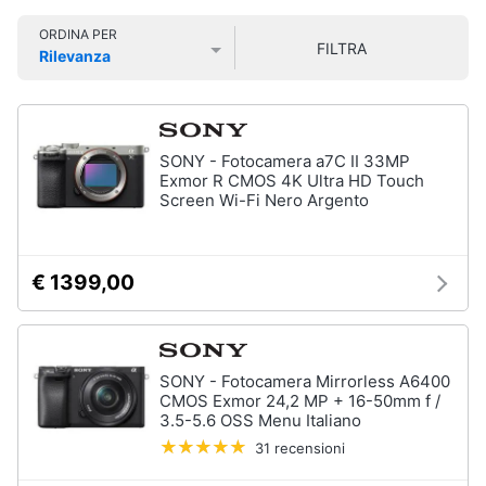
Smart
ORDINA PER
home
FILTRA
Rilevanza
Prezzo più basso
Prezzo più alto
Valutazioni
Videogiochi
Audio
SONY - Fotocamera a7C II 33MP
e
Exmor R CMOS 4K Ultra HD Touch
musica
Screen Wi-Fi Nero Argento
Clima
€ 1399,00
Arredo
Brico
SONY - Fotocamera Mirrorless A6400
e
CMOS Exmor 24,2 MP + 16-50mm f /
3.5-5.6 OSS Menu Italiano
Giardinaggio
31 recensioni
Salute