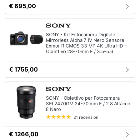
e
€ 695,00
igiene
Beauty
SONY - Kit Fotocamera Digitale
Mirrorless Alpha 7 IV Nero Sensore
Giocattoli
Exmor R CMOS 33 MP 4K Ultra HD +
Obiettivo 28-70mm F / 3.5-5.6
Prima
infanzia
€ 1755,00
Fotografia
SONY - Obiettivo per Fotocamera
Casalinghi
SEL2470GM 24-70 mm F / 2.8 Attacco
E Nero
21 recensioni
Abbigliamento
€ 1266,00
Sport