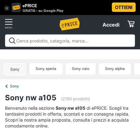
ePRICE
OTTIENI
Vai
×
Accedi
GRATIS - su Google Play
al
Registrati
menu
Accedi
Offerte
Offerte
Elettrodomestici
Sony xperia
Sony vaio
Sony alpha
Sony
Informatica
Sony
Telefonia
Sony nw a105
(2190 prodotti)
Tv
Benvenuto nella sezione
Sony nw a105
di ePRICE. Scegli tra
tantissimi prodotti in offerta, scontati e con consegna rapida.
e
Scopri la nostra ampia proposta, consulta i prezzi e acquista
Home
comodamente online.
Cinema