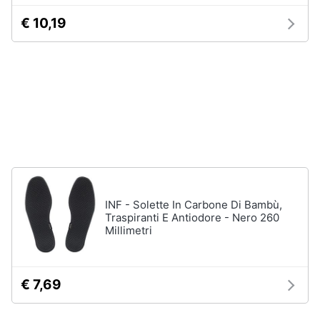
Accessori
€ 10,19
Animali
Sigaretta
elettronica
Motori
Borse
Occhiali
da
Libri,
vista
cd
e
Occhiali
da
dvd
sole
Vedi
Festività
tutti
INF - Solette In Carbone Di Bambù,
e
Traspiranti E Antiodore - Nero 260
ricorrenze
Millimetri
Promozioni
Vestiari
T-
€ 7,69
shirt
Servizi
Felpa