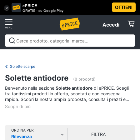
ePRICE
OTTIENI
Vai
×
Accedi
GRATIS - su Google Play
al
Registrati
menu
Accedi
Abbigliamento
Offerte
Donna
Abbigliamento
Donna
Uomo
Bambino
Scarpe
Accessori
Vest
Elettrodomestici
Intimo
donna
Solette scarpe
Top
Informatica
Solette antiodore
(8 prodotti)
Cappotto
donna
Benvenuto nella sezione
Solette antiodore
di ePRICE. Scegli
Telefonia
tra tantissimi prodotti in offerta, scontati e con consegna
Felpa
rapida. Scopri la nostra ampia proposta, consulta i prezzi e
donna
acquista comodamente online.
Tv
Vedi
e
tutti
Home
Cinema
ORDINA PER
FILTRA
Rilevanza