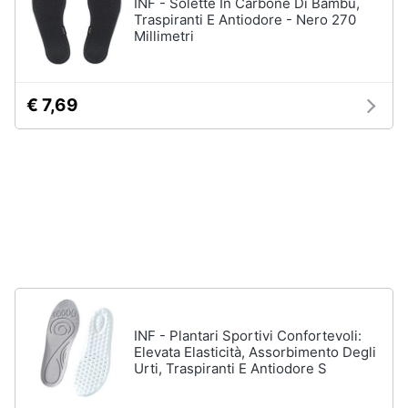
INF - Solette In Carbone Di Bambù,
neonati
e
Traspiranti E Antiodore - Nero 270
igiene
Millimetri
Copertina
neonato
Beauty
Vedi
€ 7,69
tutti
Giocattoli
Prima
Scarpe
infanzia
Sneakers
Scarpe
Fotografia
nike
Anfibi
Casalinghi
Ciabatte
INF - Plantari Sportivi Confortevoli:
Vedi
Abbigliamento
Elevata Elasticità, Assorbimento Degli
tutti
Urti, Traspiranti E Antiodore S
Sport