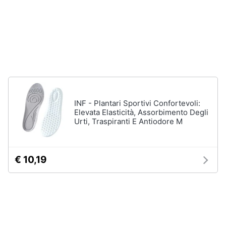
Assistenza
Tuta
clienti
Pantaloni
Esci
Vedi
tutti
Orologi
INF - Plantari Sportivi Confortevoli:
Apple
Elevata Elasticità, Assorbimento Degli
Watch
Urti, Traspiranti E Antiodore M
Smartwatch
Orologi
uomo
€ 10,19
Orologi
donna
Vedi
tutti