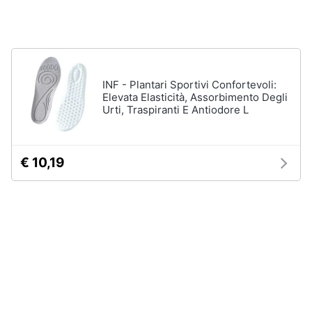
Gioielli
Anelli
Orecchini
INF - Plantari Sportivi Confortevoli:
Cavigliera
Elevata Elasticità, Assorbimento Degli
Urti, Traspiranti E Antiodore L
Collane
Vedi
tutti
€ 10,19