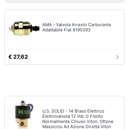
Prezzo più basso
Prezzo più alto
Valutazioni
Smart
home
AMA - Valvola Arresto Carburante
Videogiochi
Adattabile Fiat 8190393
Audio
e
musica
€ 27,62
Clima
Arredo
Brico
e
U.S. SOLID - 14 Brass Elettrico
Giardinaggio
Elettrovalvola 12 Vdc G Filetto
Normalmente Chiuso Viton. Ottone
Massiccio Ad Azione Diretta Viton
Salute