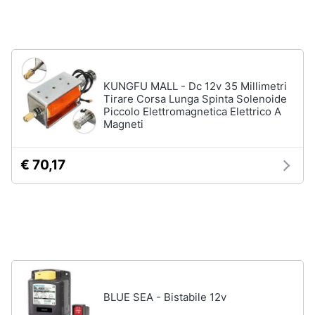
Animali
Motori
KUNGFU MALL - Dc 12v 35 Millimetri
Tirare Corsa Lunga Spinta Solenoide
Libri,
Piccolo Elettromagnetica Elettrico A
cd
Magneti
e
dvd
€ 70,17
Festività
e
ricorrenze
Promozioni
Servizi
BLUE SEA - Bistabile 12v