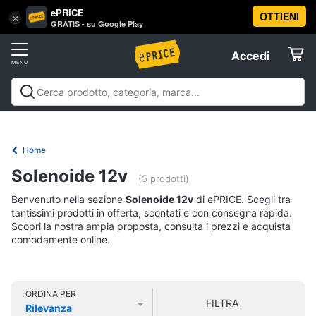
ePRICE
OTTIENI
Vai
×
Accedi
GRATIS - su Google Play
al
Registrati
menu
Accedi
Offerte
Offerte
Elettrodomestici
Home
Informatica
Solenoide 12v
(5 prodotti)
Benvenuto nella sezione
Solenoide 12v
di ePRICE. Scegli tra
Telefonia
tantissimi prodotti in offerta, scontati e con consegna rapida.
Scopri la nostra ampia proposta, consulta i prezzi e acquista
comodamente online.
Tv
e
Home
Cinema
ORDINA PER
FILTRA
Rilevanza