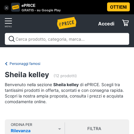
ePRICE
OTTIENI
Vai
×
Accedi
GRATIS - su Google Play
al
Registrati
menu
Accedi
Libri,
Offerte
cd
e
Libri, cd e dvd
Libri
Dvd e Blu-ray
Cd
dvd
Elettrodomestici
musicali
Personaggi
Offerte
Personaggi famosi
Libri
Informatica
Sheila kelley
Religione
(12 prodotti)
e
Benvenuto nella sezione
Sheila kelley
di ePRICE. Scegli tra
Spiritualità
Telefonia
tantissimi prodotti in offerta, scontati e con consegna rapida.
Attualità,
Scopri la nostra ampia proposta, consulta i prezzi e acquista
politica
comodamente online.
Tv
e
e
diritto
Home
Libri
Cinema
di
ORDINA PER
FILTRA
Cucina
Rilevanza