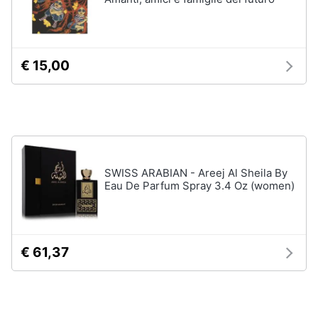
Vedi
tutti
Animali
€ 15,00
Motori
Personaggi
cristiano
Libri,
ronaldo
cd
Me
e
contro
dvd
Te
SWISS ARABIAN - Areej Al Sheila By
Sean
Eau De Parfum Spray 3.4 Oz (women)
connery
Festività
e
Barbara
ricorrenze
D'Urso
Vedi
€ 61,37
Promozioni
tutti
Servizi