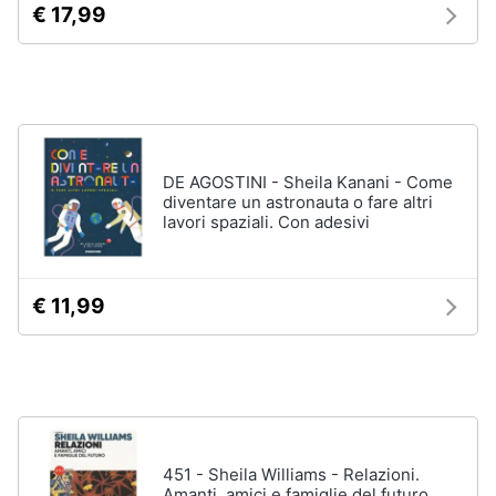
€ 17,99
disney
e
film
igiene
DVD
Film
Beauty
Vedi
tutti
Giocattoli
DE AGOSTINI - Sheila Kanani - Come
diventare un astronauta o fare altri
Prima
lavori spaziali. Con adesivi
Cd
infanzia
musicali
Colonne
Fotografia
€ 11,99
Sonore
CD
Musicali
Casalinghi
Musica
Leggera
Abbigliamento
Musica
Jazz
451 - Sheila Williams - Relazioni.
Sport
Amanti, amici e famiglie del futuro