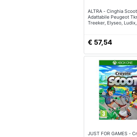
ALTRA - Cinghia Scoot
Adattabile Peugeot Tkr
Treeker, Elyseo, Ludix,
X-lotta, Speedfight (76
dayco-
€ 57,54
JUST FOR GAMES - Crayola