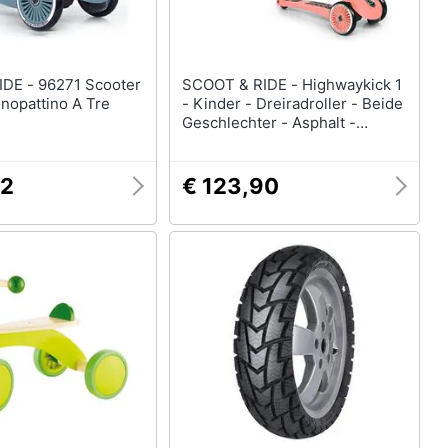
1 Scooter
SCOOT & RIDE - Highwaykick 1
nopattino A Tre
- Kinder - Dreiradroller - Beide
Geschlechter - Asphalt -
Pflasterstein - Kies - 50 Kg - 3
Rad /rder (96353)
52
€ 123,90