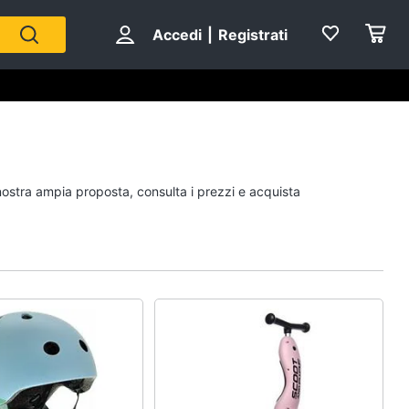
Accedi
|
Registrati
Personaggi
 nostra ampia proposta, consulta i prezzi e acquista
cristiano ronaldo
Me contro Te
Sean connery
Barbara D'Urso
Vedi tutti