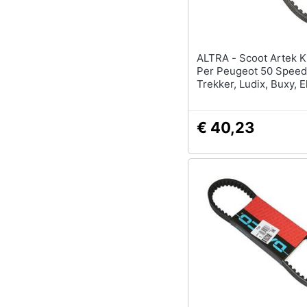
Sport
Animali
ALTRA - Scoot Artek K1 Cintura
Motori
Per Peugeot 50 Speedf
Trekker, Ludix, Buxy, E
Libri, cd e dvd
Elystar, Tkr, Vivacity, X
(780x18.3x8.4)
Festività e ricorrenze
€ 40,23
Promozioni