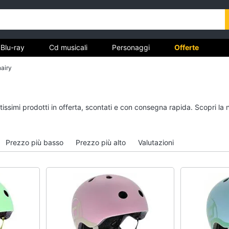
Blu-ray
Cd musicali
Personaggi
Offerte
airy
vd
Dvd e Blu-ray
Cd musicali
tissimi prodotti in offerta, scontati e con consegna rapida. Scopri la
à
Blu-Ray
Colonne Sonore
itto
Blu-Ray Musica Classica
CD Musicali
Prezzo più basso
Prezzo più alto
Valutazioni
Walt disney film
Musica Leggera
DVD Film
Musica Jazz
Vedi tutti
Vedi tutti