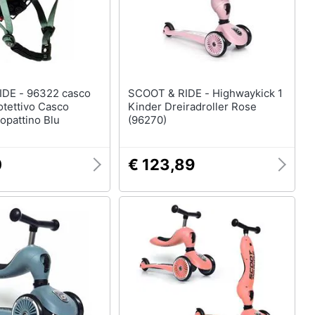
322 casco
SCOOT & RIDE - Highwaykick 1
otettivo Casco
Kinder Dreiradroller Rose
opattino Blu
(96270)
0
€ 123,89