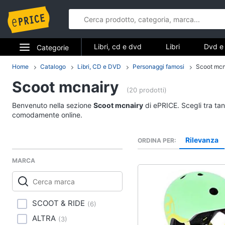
Libri, cd e dvd
Libri
Dvd e 
Categorie
Elettrodomestici
Home
Catalogo
Libri, CD e DVD
Personaggi famosi
Scoot mcn
Libri, cd e d
Scoot mcnairy
Informatica
(20 prodotti)
Libri
Benvenuto nella sezione
Scoot mcnairy
di ePRICE. Scegli tra tan
Telefonia
Religione e Spiritualit
comodamente online.
Attualità, politica e dir
Tv e Home Cinema
Rilevanza
ORDINA PER
Libri di Cucina
Smart home
Libri di Arte, Design e
MARCA
Architettura
Videogiochi
Vedi tutti
Audio e musica
SCOOT & RIDE
(
6
)
ALTRA
(
3
)