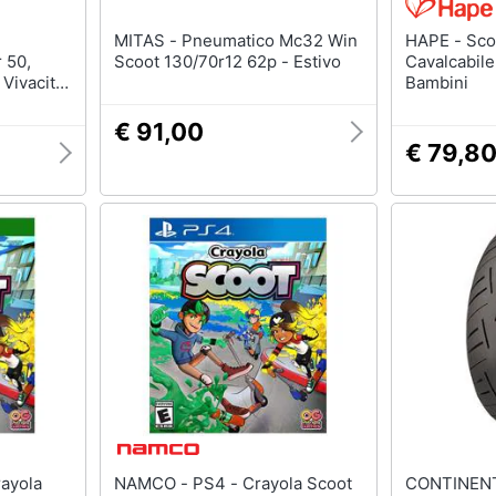
MITAS - Pneumatico Mc32 Win
HAPE - Scoot Around E0101
 50,
Scoot 130/70r12 62p - Estivo
Cavalcabile
 Vivacità,
Bambini
5x17,5) -
€ 91,00
€ 79,8
NAMCO - PS4 - Crayola Scoot
CONTINENTAL 