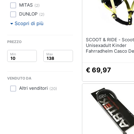
Clima
MITAS
(
2
)
Arredo
DUNLOP
(
2
)
Scopri di più
Brico e Giardinaggio
SCOOT & RIDE - Scoot Ride
Salute e igiene
PREZZO
Unisexadult Kinder
Fahrradhelm Casco De
Beauty
Bicicletta Kiwi 45 Bis 
Centimetri
Giocattoli
€ 69,97
VENDUTO DA
Prima infanzia
Altri venditori
(
20
)
Fotografia
Casalinghi
Abbigliamento