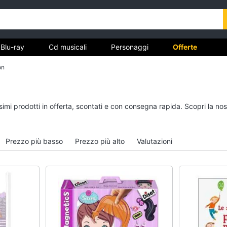
Blu-ray
Cd musicali
Personaggi
Offerte
on
vd
Dvd e Blu-ray
Cd musicali
ssimi prodotti in offerta, scontati e con consegna rapida. Scopri la 
à
Blu-Ray
Colonne Sonore
itto
Blu-Ray Musica Classica
CD Musicali
Prezzo più basso
Prezzo più alto
Valutazioni
Walt disney film
Musica Leggera
DVD Film
Musica Jazz
Vedi tutti
Vedi tutti