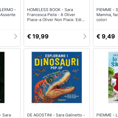
ALERMO -
HOMELESS BOOK - Sara
PIEMME - Sara Loffredi -
 Assente
Francesca Peila - A Oliver
Mamma, facc
Piace-a Oliver Non Piace. Ediz.
colori
Caa
€ 19,99
€ 9,49
ra
DE AGOSTINI - Sara Galinetto -
P