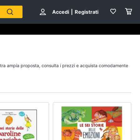
Accedi
|
Registrati
Personaggi
nostra ampia proposta, consulta i prezzi e acquista comodamente
cristiano ronaldo
Me contro Te
Sean connery
Barbara D'Urso
Vedi tutti