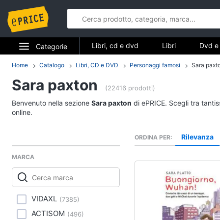
Libri, cd e dvd
Libri
Dvd e 
Categorie
Elettrodomestici
Home
Catalogo
Libri, CD e DVD
Personaggi famosi
Sara paxt
Libri, cd e d
Sara paxton
Informatica
(22416 prodotti)
Libri
Benvenuto nella sezione
Sara paxton
di ePRICE. Scegli tra tanti
Telefonia
Religione e Spiritualit
online.
Attualità, politica e dir
Tv e Home Cinema
Rilevanza
ORDINA PER
Libri di Cucina
Smart home
Libri di Arte, Design e
MARCA
Architettura
Videogiochi
Vedi tutti
Audio e musica
VIDAXL
(
7385
)
ACTISOM
(
496
)