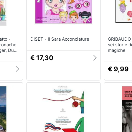
DISET - Il Sara Acconciature
GRIBAUDO - Sara Agostini 
ronache
sei storie d
ger, Due
magiche
e
€ 17,30
€ 9,99