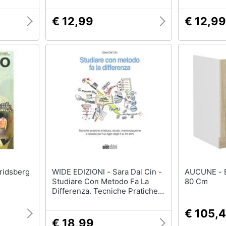
€ 12,99
€ 12,99
WIDE EDIZIONI - Sara Dal Cin -
AUCUNE - Base Lavabo Sara -
Studiare Con Metodo Fa La
80 Cm
Differenza. Tecniche Pratiche
Di Lettura, Studio,
Memorizzazione E Ripasso Per
€ 105,
Tuo Figlio Dagli 8 Ai 18 Anni.
€ 18,99