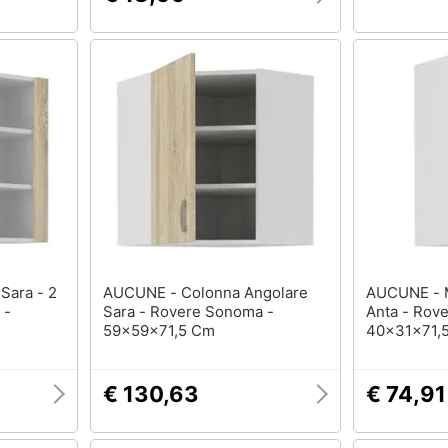
Nuova Ediz.
AUCUNE - Colonna Angolare
AUCUNE - Mobile Alto Sara - 1
 -
Sara - Rovere Sonoma -
Anta - Rov
59x59x71,5 Cm
40x31x71,
€ 130,63
€ 74,91