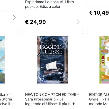
Esploriamo i dinosauri. Libro
pop-up. Ediz. a colori
€ 10,49
€ 24,99
NEWTON COMPTON EDITORI -
EDITORIALE 
 Storia
Sara Prossomariti - La
Ghirelli - F
lvò Il
leggenda di Ulisse. Il più furbo
metodo Mon
di tutti gli eroi