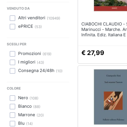
Sport
VENDUTO DA
Animali
Altri venditori
(
10949
)
CIABOCHI CLAUDIO - Sara
ePRICE
Motori
(
53
)
Marinucci - Marche. A
Infinita. Ediz. Italiana 
Libri, cd e dvd
SCEGLI PER
Festività e ricorrenze
€ 27,99
Promozioni
(
619
)
I migliori
(
43
)
Promozioni
Consegna 24/48h
(
10
)
COLORE
Nero
(
108
)
Bianco
(
88
)
Marrone
(
20
)
Blu
(
14
)