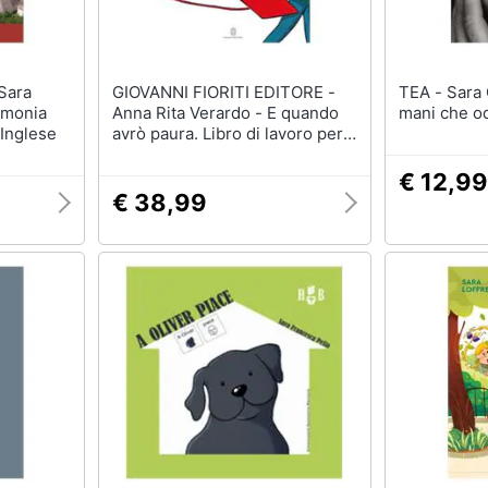
GIOVANNI FIORITI EDITORE -
TEA - Sara Gambazza - Ci sono
rmonia
Anna Rita Verardo - E quando
mani che o
E Inglese
avrò paura. Libro di lavoro per
bambini che hanno vissuto
l’esperienza del suicidio di un
€ 12,99
familiare-Io ci sarò per te.
€ 38,99
Come aiutare i bambini che
hanno vissuto l’esperienza del
suicidio di un familiare