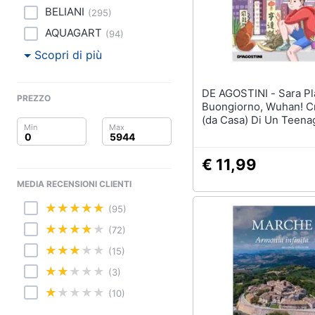
Clima
BELIANI
(
295
)
Arredo
AQUAGART
(
94
)
Scopri di più
Brico e Giardinaggio
DE AGOSTINI - Sara Platto -
Salute e igiene
PREZZO
Buongiorno, Wuhan! C
(da Casa) Di Un Teena
Beauty
Gatti E Wechat Durant
L'epidemia
Giocattoli
€ 11,99
MEDIA RECENSIONI CLIENTI
Prima infanzia
(95)
Fotografia
(72)
(15)
Casalinghi
(3)
Abbigliamento
(10)