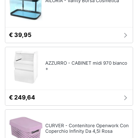
AILORIA - Vanity Borsa Cosmetica
Vedi
tutti
Animali
Motori
Personaggi
€ 39,95
cristiano
Libri,
ronaldo
cd
Me
e
contro
AZZURRO - CABINET midi 970 bianco
dvd
Te
+
Sean
connery
Festività
e
Barbara
ricorrenze
D'Urso
€ 249,64
Vedi
Promozioni
tutti
CURVER - Contenitore Openwork Con
Servizi
Coperchio Infinity Da 4,5l Rosa