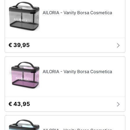
disney
e
film
igiene
AILORIA - Vanity Borsa Cosmetica
DVD
Film
Beauty
Vedi
tutti
Giocattoli
€ 39,95
Prima
Cd
infanzia
musicali
AILORIA - Vanity Borsa Cosmetica
Colonne
Fotografia
Sonore
CD
Musicali
Casalinghi
Musica
€ 43,95
Leggera
Abbigliamento
Musica
Jazz
Sport