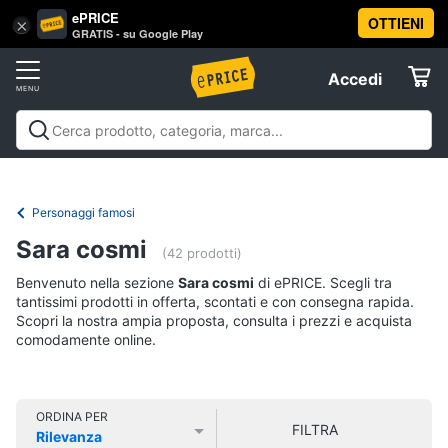
ePRICE
OTTIENI
Vai
×
Accedi
GRATIS - su Google Play
al
Registrati
menu
Accedi
Libri,
Offerte
cd
e
Libri, cd e dvd
Libri
Dvd e Blu-ray
Cd
dvd
Elettrodomestici
musicali
Personaggi
Offerte
Personaggi famosi
Libri
Informatica
Sara cosmi
Religione
(42 prodotti)
e
Benvenuto nella sezione
Sara cosmi
di ePRICE. Scegli tra
Spiritualità
Telefonia
tantissimi prodotti in offerta, scontati e con consegna rapida.
Attualità,
Scopri la nostra ampia proposta, consulta i prezzi e acquista
politica
comodamente online.
Tv
e
e
diritto
Home
Libri
Cinema
di
ORDINA PER
FILTRA
Cucina
Rilevanza