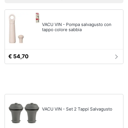
Vedi
Prezzo più basso
Prezzo più alto
Valutazioni
Smart
tutti
home
VACU VIN - Pompa salvagusto con
Videogiochi
Tutto
tappo colore sabbia
in
ordine
Audio
e
Cestino
musica
Portabiancheria
€ 54,70
Scolapiatti
Clima
Pattumiera
differenziata
Arredo
Vedi
tutti
Brico
e
VACU VIN - Set 2 Tappi Salvagusto
Giardinaggio
Pulire
lavare
Salute
e