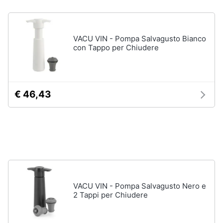
Vedi
Animali
tutti
VACU VIN - Pompa Salvagusto Bianco
Motori
con Tappo per Chiudere
In
bagno
Libri,
cd
Portabiancheria
€ 46,43
e
Porta
dvd
asciugamani
Asciugamani
Festività
Asciugamani
e
elettrici
ricorrenze
Vedi
tutti
Promozioni
VACU VIN - Pompa Salvagusto Nero e
2 Tappi per Chiudere
Servizi