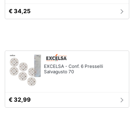
Assistenza
€ 34,25
clienti
Esci
EXCELSA - Conf. 6 Presselli
Salvagusto 70
€ 32,99