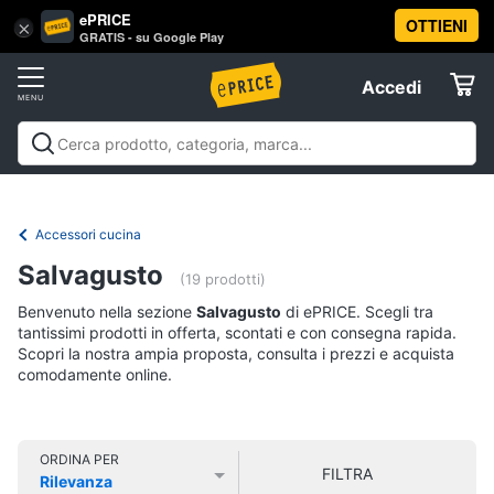
ePRICE
OTTIENI
Vai
×
Accedi
GRATIS - su Google Play
al
Registrati
menu
Accedi
Casalinghi
Offerte
In
Casalinghi
In cucina
Tutto in ordine
Pulire lavare e
cucina
Elettrodomestici
stirare
A tavola
In bagno
Offerte
Friggitrice
Accessori cucina
ad
Informatica
aria
Salvagusto
(19 prodotti)
Bilancia
Benvenuto nella sezione
Salvagusto
di ePRICE. Scegli tra
da
Telefonia
cucina
tantissimi prodotti in offerta, scontati e con consegna rapida.
Scopri la nostra ampia proposta, consulta i prezzi e acquista
Pentola
comodamente online.
Tv
a
pressione
e
Home
Montalatte
Cinema
elettrico
ORDINA PER
FILTRA
Rilevanza