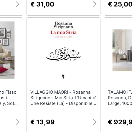
simulatore di quiz
€ 31,00
€ 25,0
VILLAGGIO MAORI - Rosanna
TALAMO ITALIA - Di
osti
Sirignano - Mia Siria. L'Umanita'
Rosanna, Di
ly, Sofà
Che Resiste (La) - Disponibile
Large, 100%
mbottito,
dal 23/05/2018
Soggiorno I
d, Cm
Con Bracci
200x95h90, 
€ 13,99
€ 929,