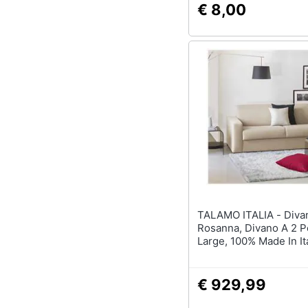
€ 8,00
TALAMO ITALIA - Divano Fisso
Rosanna, Divano A 2 P
Large, 100% Made In Ita
Soggiorno In Tessuto I
Con Braccioli Standar
200x95h90, Beige
€ 929,99