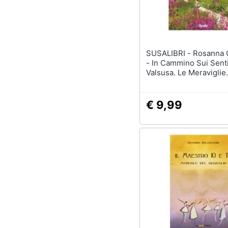
Sport
Animali
Motori
SUSALIBRI - Rosanna Carnisio
- In Cammino Sui Senti
Libri, cd e dvd
Valsusa. Le Meraviglie
Valsusine In 60 Escurs
Storia, Arte E Cultura
Festività e ricorrenze
€ 9,99
Promozioni