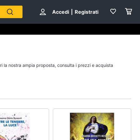
Accedi
|
Registrati
Personaggi
ri la nostra ampia proposta, consulta i prezzi e acquista
cristiano ronaldo
Me contro Te
Sean connery
Barbara D'Urso
Vedi tutti