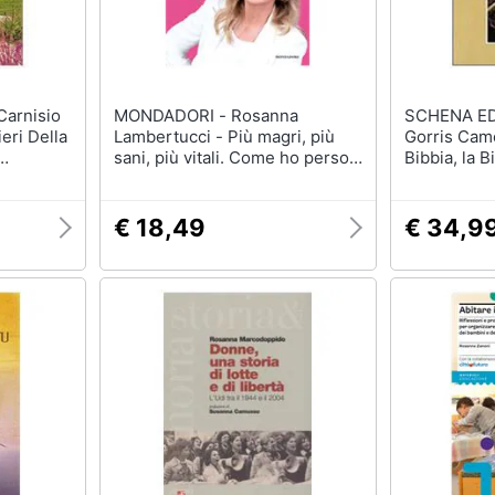
MONDADORI - Rosanna
SCHENA EDITOR
eri Della
Lambertucci - Più magri, più
Gorris Camo
sani, più vitali. Come ho perso
Bibbia, la B
ioni Tra
5 chili e ritrovato entusiasmo
Teatro, lett
ed energie
€ 18,49
€ 34,9