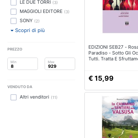
Clima
LE DUE TORRI
(
3
)
MAGGIOLI EDITORE
(
3
)
Arredo
SONY
(
2
)
Brico e Giardinaggio
Scopri di più
Salute e igiene
EDIZIONI SEB27 - Rosanna
PREZZO
Paradiso - Sotto Gli Oc
Beauty
Tutti. Tratta E Sfrutta
Lavoro Sessuale
Giocattoli
€ 15,99
Prima infanzia
VENDUTO DA
Altri venditori
Fotografia
(
11
)
Casalinghi
Abbigliamento