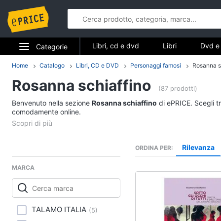
Libri, cd e dvd
Libri
Dvd e 
Categorie
Elettrodomestici
Home
Catalogo
Libri, CD e DVD
Personaggi famosi
Rosanna s
Libri, cd e d
Rosanna schiaffino
Informatica
(87 prodotti)
Libri
Benvenuto nella sezione
Rosanna schiaffino
di ePRICE. Scegli tr
Telefonia
comodamente online.
Religione e Spiritualit
Attualità, politica e dir
Tv e Home Cinema
Libri di Cucina
Rilevanza
ORDINA PER
Smart home
Libri di Arte, Design e
Architettura
MARCA
Videogiochi
Vedi tutti
Audio e musica
TALAMO ITALIA
(
5
)