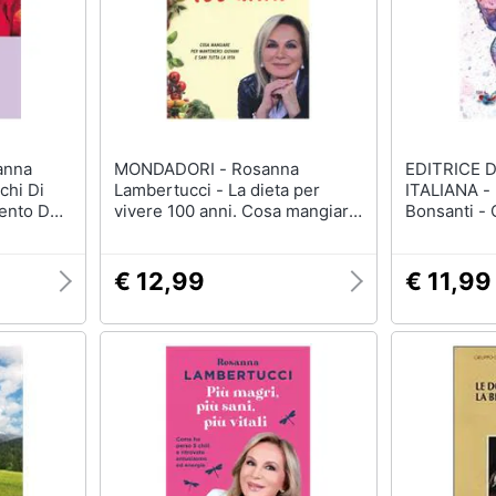
MONDADORI - Rosanna
EDITRICE 
chi Di
Lambertucci - La dieta per
ITALIANA - Rosanna Maria
mento Del
vivere 100 anni. Cosa mangiare
Bonsanti - 
per mantenerci giovani e sani
Luce. Nuova
tutta la vita
€ 12,99
€ 11,99