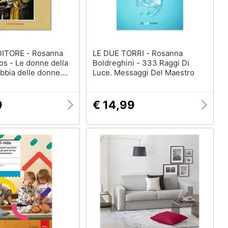
E - Rosanna
LE DUE TORRI - Rosanna
s - Le donne della
Boldreghini - 333 Raggi Di
ibbia delle donne.
Luce. Messaggi Del Maestro
eratura e vita
9
€ 14,99