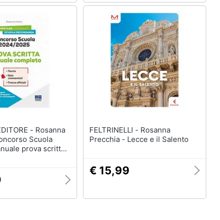
ORE - Rosanna
FELTRINELLI - Rosanna
Concorso Scuola
Precchia - Lecce e il Salento
uale prova scritta.
l bando di 19.032
software di
€ 15,99
e
9