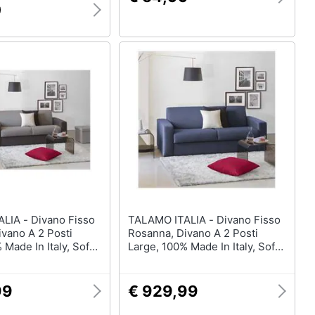
0
vano Fisso
TALAMO ITALIA - Divano Fisso
vano A 2 Posti
Rosanna, Divano A 2 Posti
 Made In Italy, Sofà
Large, 100% Made In Italy, Sofà
n Tessuto Imbottito,
Soggiorno In Tessuto Imbottito,
oli Standard, Cm
Con Braccioli Standard, Cm
Grigio E Antracite
200x95h90, Blu
99
€ 929,99