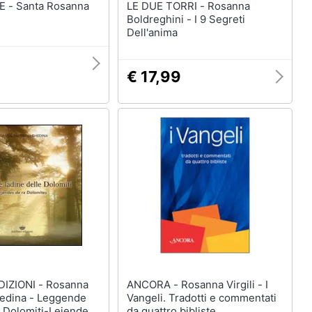
osanna
LE DUE TORRI - Rosanna
Boldreghini - I 9 Segreti
Dell'anima
€ 17,99
NI - Rosanna
ANCORA - Rosanna Virgili - I
hedina - Leggende
Vangeli. Tradotti e commentati
e Dolomiti-Lejendes
da quattro bibliste