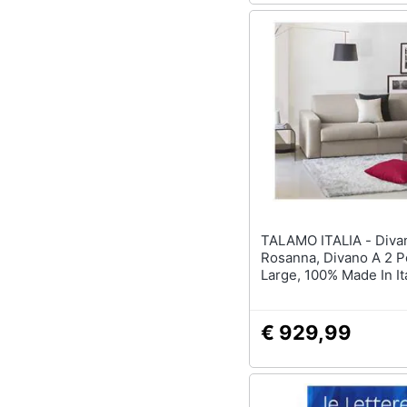
TALAMO ITALIA - Divano Fisso
Rosanna, Divano A 2 P
Large, 100% Made In Ita
Soggiorno In Tessuto I
Con Braccioli Standar
200x95h90, Tortora
€ 929,99