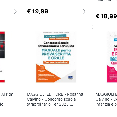
de ra Dolo
€ 19,99
€ 18,9
MAGGIOLI EDITORE - Rosanna
MAGGIOLI EDIT
a
Calvino - Concorso scuola
Calvino - 
io
straordinario Ter 2023.
infanzia e 
Manuale per la prova scritta e
scritta. Qu
orale. Teoria e simulazioni. Con
simulatore 