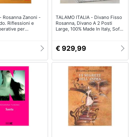
i -
TALAMO ITALIA - Divano Fisso
ido. Riflessioni e
Rosanna, Divano A 2 Posti
erative per
Large, 100% Made In Italy, Sofà
spazi di vita dei
Soggiorno In Tessuto Imbottito,
delle bambine
Con Braccioli Standard, Cm
200x95h90, Grigio
€ 929,99