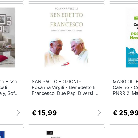
SAN PAOLO EDIZIONI -
MAGGIOLI EDIT
osti
Rosanna Virgili - Benedetto E
Calvino - 
ly, Sofà
Francesco. Due Papi Diversi,
PNRR 2. Man
mbottito,
Ma Mai Divisi
Conforme a
d, Cm
posti. Con 
simulazion
€ 15,99
€ 25,9