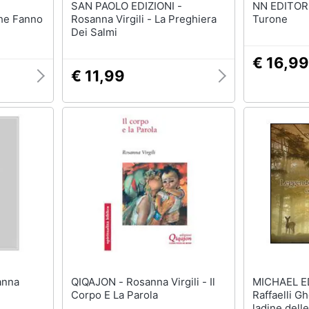
SAN PAOLO EDIZIONI -
NN EDITORE - Santa R
Che Fanno
Rosanna Virgili - La Preghiera
Turone
Dei Salmi
€ 16,99
€ 11,99
QIQAJON - Rosanna Virgili - Il
MICHAEL EDIZIO
Corpo E La Parola
Raffaelli G
ladine dell