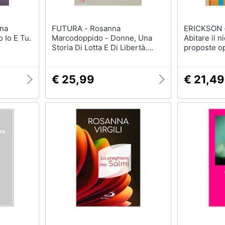
FUTURA - Rosanna
ERICKSON - Rosanna Zanon
o Io E Tu.
Marcodoppido - Donne, Una
Abitare il n
Storia Di Lotta E Di Libertà.
proposte op
L'udi Tra Il 1944 E Il 2004
organizzare 
bambini e 
€ 25,99
€ 21,49