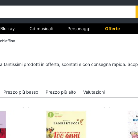
Blu-ray
Cd musicali
Personaggi
Offerte
chiaffino
vd
Dvd e Blu-ray
Cd musicali
a tantissimi prodotti in offerta, scontati e con consegna rapida. Scop
à
Blu-Ray
Colonne Sonore
itto
Blu-Ray Musica Classica
CD Musicali
Walt disney film
Musica Leggera
Prezzo più basso
Prezzo più alto
Valutazioni
DVD Film
Musica Jazz
Vedi tutti
Vedi tutti