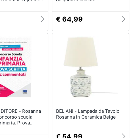
mites
9
€ 64,99
ORE - Rosanna
BELIANI - Lampada da Tavolo
Concorso scuola
Rosanna in Ceramica Beige
primaria. Prova
iz commentati. Con
online
€ 54,99