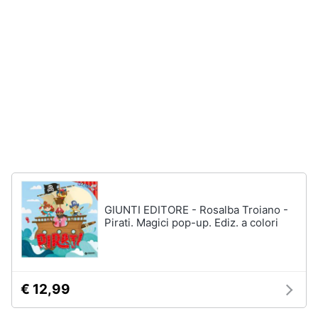
disney
e
film
igiene
DVD
Film
Beauty
Vedi
tutti
Giocattoli
Prima
Cd
infanzia
musicali
Colonne
Fotografia
Sonore
GIUNTI EDITORE - Rosalba Troiano -
CD
Pirati. Magici pop-up. Ediz. a colori
Musicali
Casalinghi
Musica
Leggera
Abbigliamento
Musica
€ 12,99
Jazz
Sport