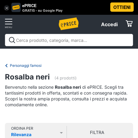
ePRICE
OTTIENI
Vai
×
Accedi
GRATIS - su Google Play
al
Registrati
menu
Accedi
Libri,
Offerte
cd
e
Libri, cd e dvd
Libri
Dvd e Blu-ray
Cd
dvd
Elettrodomestici
musicali
Personaggi
Offerte
Personaggi famosi
Libri
Informatica
Rosalba neri
Religione
(4 prodotti)
e
Benvenuto nella sezione
Rosalba neri
di ePRICE. Scegli tra
Spiritualità
Telefonia
tantissimi prodotti in offerta, scontati e con consegna rapida.
Attualità,
Scopri la nostra ampia proposta, consulta i prezzi e acquista
politica
comodamente online.
Tv
e
e
diritto
Home
Libri
Cinema
di
ORDINA PER
FILTRA
Cucina
Rilevanza