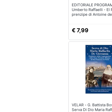
EDITORIALE PROGRA
Umberto Raffaelli - El 
prenzipe di Antoine de
Exupéry. Testo trentin
€ 7,99
VELAR - G. Battista Bosio -
Serva Di Dio Maria Raf