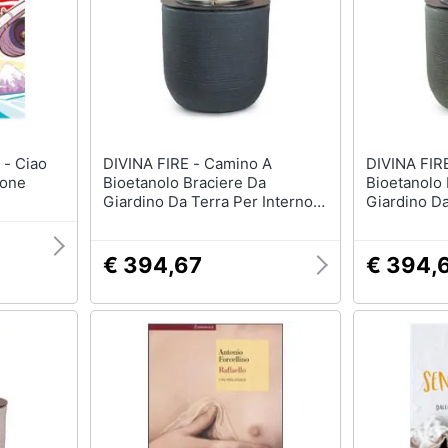
DIVINA FIRE - Camino A
DIVINA FIRE - Cam
pone
Bioetanolo Braciere Da
Bioetanolo 
Giardino Da Terra Per Interno
Giardino Da
Esterno Raffaello Ghisa Grigio
Esterno Raf
D. 35 X H55
D. 35 X H5
€ 394,67
€ 394,