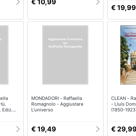
€ 10,99
€ 19,99
MONDADORI - Raffaella
CLEAN - Raffaella Russo Spena
tù.
Romagnolo - Aggiustare
- Lluís Do
 Ediz.
L'universo
(1850-1923).
€ 19,49
€ 29,9