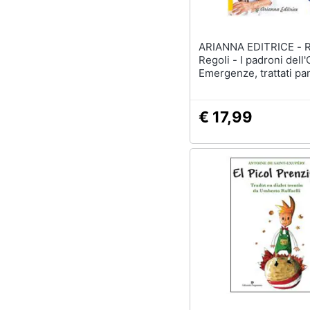
ARIANNA EDITRICE - Raffaella
Regoli - I padroni dell
Emergenze, trattati pa
vaccini, green pass gl
€ 17,99