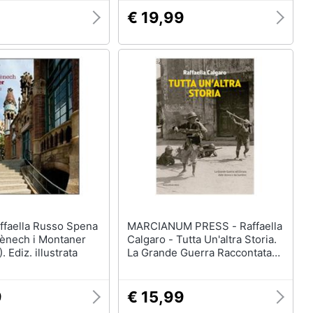
€ 19,99
MARCIANUM PRESS - Raffaella
mènech i Montaner
Calgaro - Tutta Un'altra Storia.
 Ediz. illustrata
La Grande Guerra Raccontata
Dalle Donne E Dai Bambini
9
€ 15,99