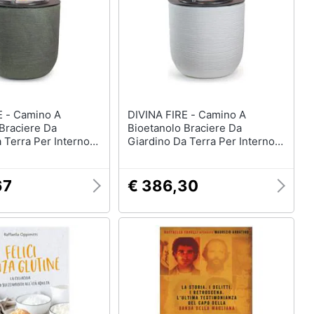
ino A
DIVINA FIRE - Camino A
Braciere Da
Bioetanolo Braciere Da
 Terra Per Interno
Giardino Da Terra Per Interno
faello Verde Salvia
Esterno Raffaello Bianco Perla
5
D. 35 X H55
67
€ 386,30