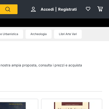
Accedi
|
Registrati
 e Urbanistica
Archeologia
Libri Arte Vari
Personaggi
cristiano ronaldo
Me contro Te
a nostra ampia proposta, consulta i prezzi e acquista
Sean connery
Barbara D'Urso
Vedi tutti