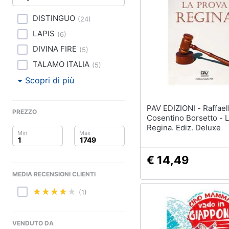
Clima
DISTINGUO
(
24
)
Arredo
LAPIS
(
6
)
Brico e Giardinaggio
DIVINA FIRE
(
5
)
TALAMO ITALIA
(
5
)
Salute e igiene
Scopri di più
Beauty
PAV EDIZIONI - Raffaella
PREZZO
Giocattoli
Cosentino Borsetto - 
Regina. Ediz. Deluxe
Prima infanzia
€ 14,49
Fotografia
MEDIA RECENSIONI CLIENTI
Casalinghi
(1)
Abbigliamento
VENDUTO DA