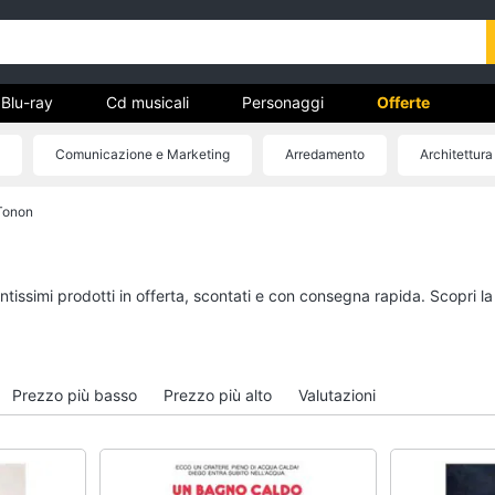
Blu-ray
Cd musicali
Personaggi
Offerte
Comunicazione e Marketing
Arredamento
Architettura
vd
 Tonon
Dvd e Blu-ray
Cd musicali
à
Blu-Ray
Colonne Sonore
itto
Blu-Ray Musica Classica
CD Musicali
ntissimi prodotti in offerta, scontati e con consegna rapida. Scopri l
Walt disney film
Musica Leggera
DVD Film
Musica Jazz
Vedi tutti
Vedi tutti
Prezzo più basso
Prezzo più alto
Valutazioni