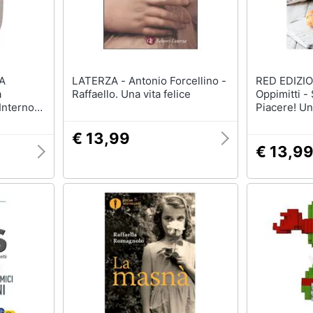
LATERZA - Antonio Forcellino -
RED EDIZIONI - Ra
a
Raffaello. Una vita felice
Oppimitti -
Interno
Piacere! U
da Beige
Scoprire Tu
Sensibilità 
€ 13,99
€ 13,9