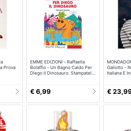
EMME EDIZIONI - Raffaella
MONDADORI - Raff
La Prova
Bolaffio - Un Bagno Caldo Per
Galiotto - 
Diego Il Dinosauro. Stampatello
Italiana E I
Maiuscolo. Ediz. A Colori
€ 6,99
€ 23,9