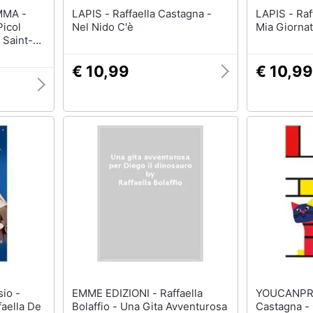
MMA -
LAPIS - Raffaella Castagna -
LAPIS - Raffaella Castagna - La
Picol
Nel Nido C'è
Mia Giornata
 Saint-
o
€ 10,99
€ 10,99
EMME EDIZIONI - Raffaella
YOUCANPRINT - R
faella De
Bolaffio - Una Gita Avventurosa
Castagna - G