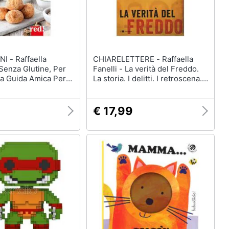
ffaella
CHIARELETTERE - Raffaella
 Senza Glutine, Per
Fanelli - La verità del Freddo.
na Guida Amica Per
La storia. I delitti. I retroscena.
tto Su Celiachia E
L'ultima testimonianza del capo
Al Glutine
della banda della Magliana
9
€ 17,99