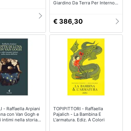
Giardino Da Terra Per Interno
Esterno Raffaello Terra
Marrone D. 35 X H55
€ 386,30
Arpiani
TOPIPITTORI - Raffaella
luna con Van Gogh e
Pajalich - La Bambina E
i intimi nella storia
L'armatura. Ediz. A Colori