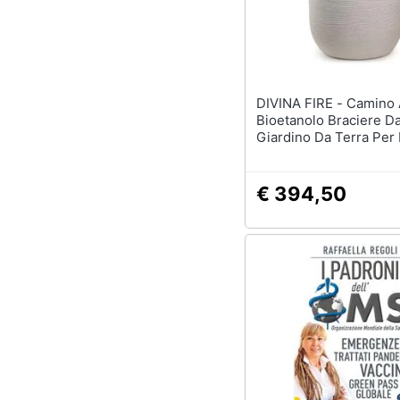
DIVINA FIRE - Camino A
Bioetanolo Braciere D
Giardino Da Terra Per 
Esterno Raffaello Cor
D. 35 X H55
€ 394,50