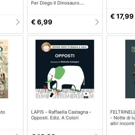
Per Diego Il Dinosauro.
Stampatello Maiuscolo. Ediz. A
Colori
€ 17,99
€ 6,99
LAPIS - Raffaella Castagna -
FELTRINELLI - Raffaella 
Opposti. Ediz. A Colori
- Notte di 
altri incontr
dell'arte