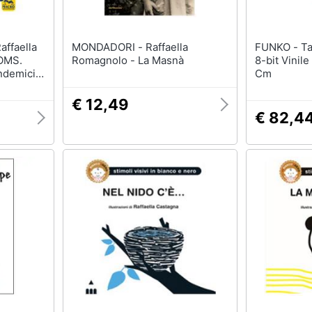
MONDADORI - Raffaella
FUNKO - Tartarughe Ninja Pop
'OMS.
Romagnolo - La Masnà
8-bit Vinile
ndemici,
Cm
obale
€ 12,49
€ 82,4