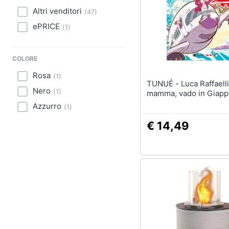
Sport
Altri venditori
(
47
)
Animali
ePRICE
(
1
)
Motori
COLORE
Libri, cd e dvd
Rosa
(
1
)
TUNUÉ - Luca Raffaelli - Ciao
Nero
(
1
)
Festività e ricorrenze
mamma, vado in Giap
Azzurro
(
1
)
Promozioni
€ 14,49