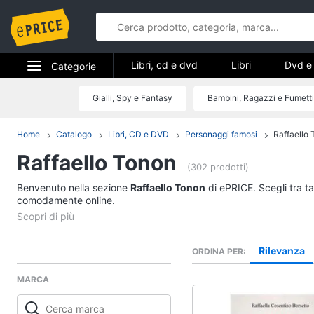
Libri, cd e dvd
Libri
Dvd e 
Categorie
Elettrodomestici
Gialli, Spy e Fantasy
Bambini, Ragazzi e Fumetti
Libri, cd e d
Informatica
Home
Catalogo
Libri, CD e DVD
Personaggi famosi
Raffaello
Libri
Raffaello Tonon
Telefonia
Religione e Spiritualit
(302 prodotti)
Attualità, politica e dir
Benvenuto nella sezione
Tv e Home Cinema
Raffaello Tonon
di ePRICE. Scegli tra ta
Libri di Cucina
comodamente online.
Smart home
Libri di Arte, Design e
Architettura
Videogiochi
Rilevanza
ORDINA PER
Vedi tutti
MARCA
Audio e musica