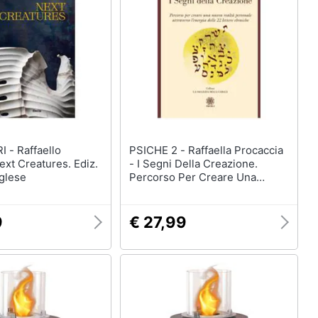
aello
PSICHE 2 - Raffaella Procaccia
Next Creatures. Ediz.
- I Segni Della Creazione.
nglese
Percorso Per Creare Una
Nuova Realtà Personale
Attraverso L'energia Delle 22
Lettere Ebraiche. Con 22 Carte
9
€ 27,99