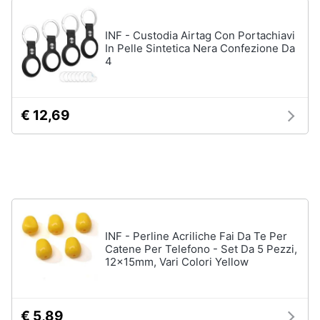
Accessori
Animali
INF - Custodia Airtag Con Portachiavi
Sigaretta
In Pelle Sintetica Nera Confezione Da
elettronica
4
Motori
Borse
Occhiali
da
Libri,
€ 12,69
vista
cd
e
Occhiali
da
dvd
sole
Vedi
Festività
tutti
e
ricorrenze
INF - Perline Acriliche Fai Da Te Per
Catene Per Telefono - Set Da 5 Pezzi,
Promozioni
12x15mm, Vari Colori Yellow
Vestiari
T-
shirt
Servizi
€ 5,89
Felpa