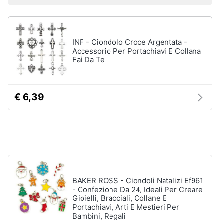
Prezzo più basso
Prezzo più alto
Valutazioni
Smart
Uomo
home
Felpa
uomo
INF - Ciondolo Croce Argentata -
Videogiochi
Cravatta
Accessorio Per Portachiavi E Collana
Fai Da Te
Piumino
uomo
Audio
e
Giacca
musica
uomo
€ 6,39
Vedi
Clima
tutti
Arredo
Bambino
Brico
Scarpe
BAKER ROSS - Ciondoli Natalizi Ef961
e
bambino
- Confezione Da 24, Ideali Per Creare
Giardinaggio
Sandali
Gioielli, Bracciali, Collane E
bambina
Portachiavi, Arti E Mestieri Per
Bambini, Regali
Salute
Vestiti