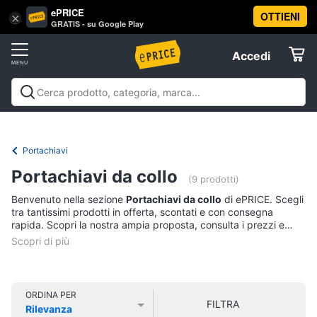
ePRICE
OTTIENI
Vai
×
Accedi
GRATIS - su Google Play
al
Registrati
menu
Accedi
Abbigliamento
Offerte
Donna
Abbigliamento
Donna
Uomo
Bambino
Scarpe
Accessori
Vest
Elettrodomestici
Intimo
donna
Portachiavi
Top
Informatica
Portachiavi da collo
(9 prodotti)
Cappotto
donna
Benvenuto nella sezione
Portachiavi da collo
di ePRICE. Scegli
Telefonia
tra tantissimi prodotti in offerta, scontati e con consegna
Felpa
rapida. Scopri la nostra ampia proposta, consulta i prezzi e
donna
acquista comodamente online.
Tv
Vedi
e
tutti
Home
Cinema
ORDINA PER
FILTRA
Rilevanza