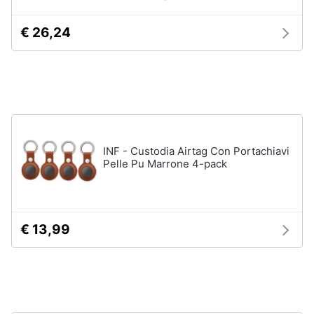
neonati
e
igiene
€ 26,24
Copertina
neonato
Beauty
Vedi
tutti
Giocattoli
Prima
Scarpe
INF - Custodia Airtag Con Portachiavi
infanzia
Sneakers
Pelle Pu Marrone 4-pack
Scarpe
Fotografia
nike
Anfibi
€ 13,99
Casalinghi
Ciabatte
Vedi
Abbigliamento
tutti
Sport