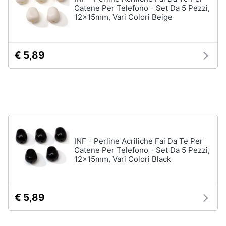
Catene Per Telefono - Set Da 5 Pezzi,
12x15mm, Vari Colori Beige
Gioielli
Anelli
€ 5,89
Orecchini
Cavigliera
Collane
Vedi
tutti
INF - Perline Acriliche Fai Da Te Per
Catene Per Telefono - Set Da 5 Pezzi,
12x15mm, Vari Colori Black
€ 5,89