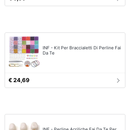
Assistenza
Tuta
clienti
Pantaloni
Esci
Vedi
tutti
INF - Kit Per Braccialetti Di Perline Fai
Da Te
Orologi
Apple
Watch
Smartwatch
€ 24,69
Orologi
uomo
Orologi
donna
Vedi
tutti
INF - Perline Acriliche Fai Da Te Per