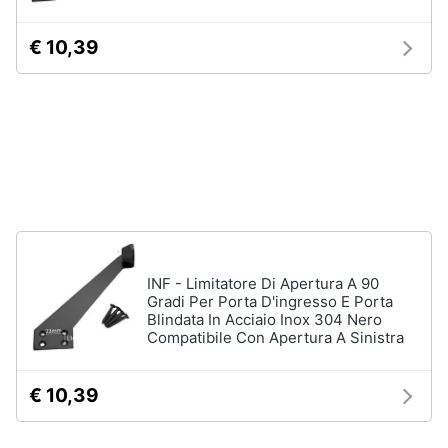
Animali
€ 10,39
Motori
Libri,
cd
e
dvd
Festività
INF - Limitatore Di Apertura A 90
e
Gradi Per Porta D'ingresso E Porta
ricorrenze
Blindata In Acciaio Inox 304 Nero
Compatibile Con Apertura A Sinistra
Promozioni
€ 10,39
Servizi