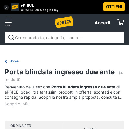
ePRICE
OTTIENI
Vai
×
Accedi
GRATIS - su Google Play
al
Registrati
menu
Accedi
Offerte
Offerte
Elettrodomestici
Home
Informatica
Porta blindata ingresso due ante
(4
prodotti)
Telefonia
Benvenuto nella sezione
Porta blindata ingresso due ante
di
ePRICE. Scegli tra tantissimi prodotti in offerta, scontati e con
consegna rapida. Scopri la nostra ampia proposta, consulta i
Tv
prezzi e acquista comodamente online.
e
Home
Cinema
ORDINA PER