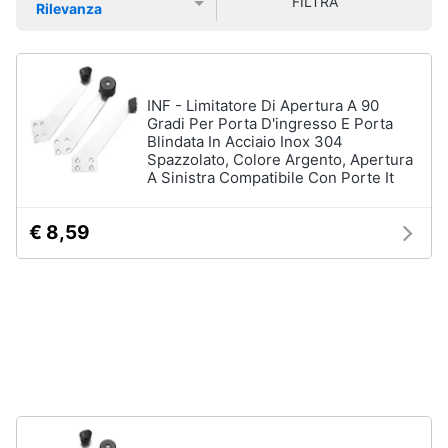
FILTRA
Rilevanza
Smart
Prezzo più basso
Prezzo più alto
Valutazioni
home
Videogiochi
INF - Limitatore Di Apertura A 90
Gradi Per Porta D'ingresso E Porta
Blindata In Acciaio Inox 304
Audio
Spazzolato, Colore Argento, Apertura
e
A Sinistra Compatibile Con Porte It
musica
€ 8,59
Clima
Arredo
Brico
e
Giardinaggio
Salute