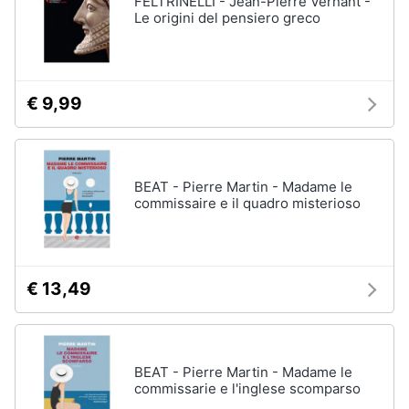
FELTRINELLI - Jean-Pierre Vernant -
Vedi
Le origini del pensiero greco
tutti
Animali
Motori
Personaggi
€ 9,99
cristiano
Libri,
ronaldo
cd
Me
e
contro
BEAT - Pierre Martin - Madame le
dvd
Te
commissaire e il quadro misterioso
Sean
connery
Festività
e
Barbara
ricorrenze
D'Urso
€ 13,49
Vedi
Promozioni
tutti
BEAT - Pierre Martin - Madame le
Servizi
commissarie e l'inglese scomparso