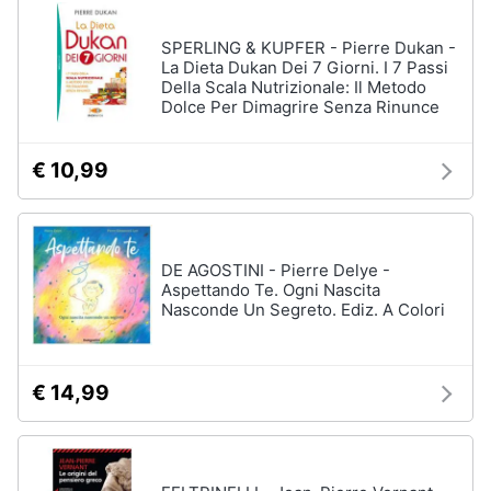
disney
e
film
igiene
SPERLING & KUPFER - Pierre Dukan -
DVD
La Dieta Dukan Dei 7 Giorni. I 7 Passi
Film
Della Scala Nutrizionale: Il Metodo
Beauty
Dolce Per Dimagrire Senza Rinunce
Vedi
tutti
Giocattoli
€ 10,99
Prima
Cd
infanzia
musicali
DE AGOSTINI - Pierre Delye -
Colonne
Aspettando Te. Ogni Nascita
Fotografia
Sonore
Nasconde Un Segreto. Ediz. A Colori
CD
Musicali
Casalinghi
Musica
€ 14,99
Leggera
Abbigliamento
Musica
Jazz
Sport