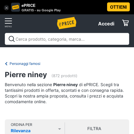
ePRICE
OTTIENI
Vai
×
Accedi
GRATIS - su Google Play
al
Registrati
menu
Accedi
Libri,
Offerte
cd
e
Libri, cd e dvd
Libri
Dvd e Blu-ray
Cd
dvd
Elettrodomestici
musicali
Personaggi
Offerte
Personaggi famosi
Libri
Informatica
Pierre niney
Religione
(872 prodotti)
e
Benvenuto nella sezione
Pierre niney
di ePRICE. Scegli tra
Spiritualità
Telefonia
tantissimi prodotti in offerta, scontati e con consegna rapida.
Attualità,
Scopri la nostra ampia proposta, consulta i prezzi e acquista
politica
comodamente online.
Tv
e
e
diritto
Home
Libri
Cinema
di
ORDINA PER
FILTRA
Cucina
Rilevanza