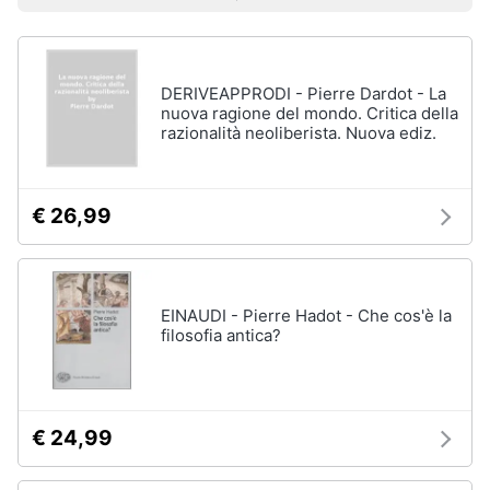
Prezzo più basso
Prezzo più alto
Valutazioni
Libri
Smart
di
home
Arte,
Design
e
DERIVEAPPRODI - Pierre Dardot - La
Videogiochi
Architettura
nuova ragione del mondo. Critica della
razionalità neoliberista. Nuova ediz.
Vedi
Audio
tutti
e
musica
€ 26,99
Dvd
Clima
e
Blu-
ray
EINAUDI - Pierre Hadot - Che cos'è la
Arredo
filosofia antica?
Blu-
Ray
Brico
Blu-
e
Ray
Giardinaggio
Musica
€ 24,99
Classica
Salute
Walt