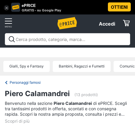
ePRICE
OTTIENI
Vai
×
Accedi
GRATIS - su Google Play
al
Registrati
menu
Accedi
Libri,
Offerte
cd
e
Libri, cd e dvd
Libri
Dvd e Blu-ray
Cd
dvd
Elettrodomestici
musicali
Personaggi
Offerte
Gialli, Spy e Fantasy
Bambini, Ragazzi e Fumetti
Comunica
Libri
Informatica
Religione
e
Personaggi famosi
Spiritualità
Telefonia
Piero Calamandrei
(13 prodotti)
Attualità,
politica
Benvenuto nella sezione
Piero Calamandrei
di ePRICE. Scegli
Tv
e
tra tantissimi prodotti in offerta, scontati e con consegna
e
diritto
rapida. Scopri la nostra ampia proposta, consulta i prezzi e
Home
Libri
acquista comodamente online.
Cinema
di
Cucina