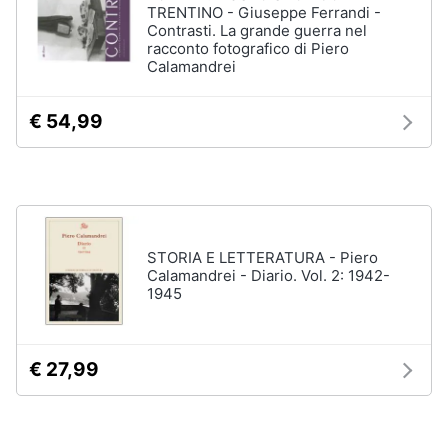
Vedi
TRENTINO - Giuseppe Ferrandi -
tutti
Contrasti. La grande guerra nel
Animali
racconto fotografico di Piero
Calamandrei
Motori
Personaggi
€ 54,99
cristiano
Libri,
ronaldo
cd
Me
e
contro
dvd
Te
Sean
STORIA E LETTERATURA - Piero
connery
Festività
Calamandrei - Diario. Vol. 2: 1942-
e
Barbara
1945
ricorrenze
D'Urso
Vedi
Promozioni
tutti
€ 27,99
Servizi