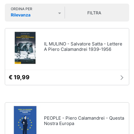
Libri
Smart
di
ORDINA PER
home
FILTRA
Arte,
Rilevanza
Design
Prezzo più basso
Prezzo più alto
Valutazioni
e
Videogiochi
Architettura
Vedi
Audio
IL MULINO - Salvatore Satta - Lettere
tutti
e
A Piero Calamandrei 1939-1956
musica
Dvd
Clima
e
€ 19,99
Blu-
ray
Arredo
Blu-
Ray
Brico
Blu-
e
Ray
Giardinaggio
PEOPLE - Piero Calamandrei - Questa
Musica
Nostra Europa
Classica
Salute
Walt