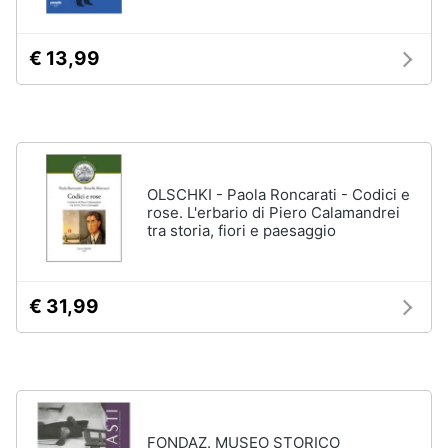
disney
e
film
igiene
€ 13,99
DVD
Film
Beauty
Vedi
tutti
Giocattoli
OLSCHKI - Paola Roncarati - Codici e
Prima
rose. L'erbario di Piero Calamandrei
Cd
infanzia
tra storia, fiori e paesaggio
musicali
Colonne
Fotografia
Sonore
€ 31,99
CD
Musicali
Casalinghi
Musica
Leggera
Abbigliamento
Musica
Jazz
Sport
FONDAZ. MUSEO STORICO