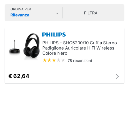
Smart
ORDINA PER
home
FILTRA
Rilevanza
Prezzo più basso
Prezzo più alto
Valutazioni
Videogiochi
Audio
PHILIPS - SHC5200/10 Cuffia Stereo
e
Padiglione Auricolare HiFi Wireless
musica
Colore Nero
78 recensioni
Clima
€ 62,64
Arredo
Brico
e
Giardinaggio
Salute