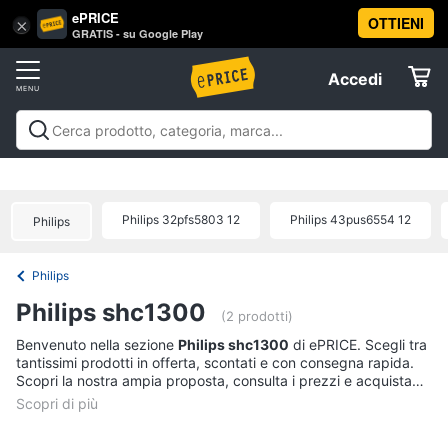
ePRICE
OTTIENI
Vai
×
Accedi
GRATIS - su Google Play
al
Registrati
menu
Accedi
Offerte
Offerte
Elettrodomestici
Philips 32pfs5803 12
Philips 43pus6554 12
Philips
Informatica
Philips
Telefonia
Philips shc1300
(2 prodotti)
Tv
Benvenuto nella sezione
Philips shc1300
di ePRICE. Scegli tra
tantissimi prodotti in offerta, scontati e con consegna rapida.
e
Scopri la nostra ampia proposta, consulta i prezzi e acquista
Home
comodamente online.
Cinema