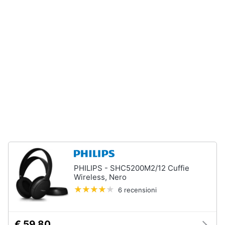
e
igiene
Beauty
Giocattoli
Prima
infanzia
Fotografia
Casalinghi
PHILIPS - SHC5200M2/12 Cuffie
Wireless, Nero
6 recensioni
Abbigliamento
Sport
€ 59,80