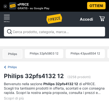
ePRICE
OTTIENI
Vai
×
Accedi
GRATIS - su Google Play
al
Registrati
menu
Accedi
Offerte
Offerte
Elettrodomestici
Philips 32pfs5803 12
Philips 43pus6554 12
Philips
Informatica
Philips
Telefonia
Philips 32pfs4132 12
(3258 prodotti)
Tv
Benvenuto nella sezione
Philips 32pfs4132 12
di ePRICE.
Scegli tra tantissimi prodotti in offerta, scontati e con consegna
e
rapida. Scopri la nostra ampia proposta, consulta i prezzi e
Home
acquista comodamente online.
Cinema