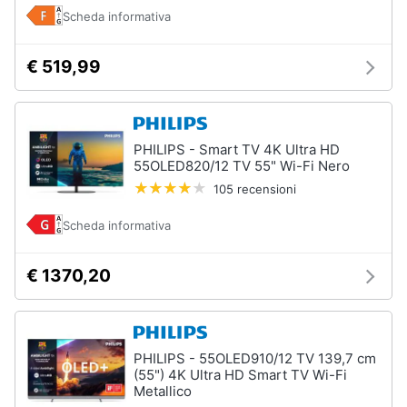
e
Scheda informativa
igiene
€ 519,99
Beauty
Giocattoli
PHILIPS - Smart TV 4K Ultra HD
55OLED820/12 TV 55" Wi-Fi Nero
Prima
105 recensioni
infanzia
Scheda informativa
Fotografia
€ 1370,20
Casalinghi
Abbigliamento
PHILIPS - 55OLED910/12 TV 139,7 cm
(55") 4K Ultra HD Smart TV Wi-Fi
Metallico
Sport