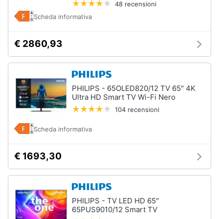
48 recensioni
Scheda informativa
Animali
€ 2860,93
Motori
Libri,
cd
PHILIPS - 65OLED820/12 TV 65" 4K
e
Ultra HD Smart TV Wi-Fi Nero
dvd
104 recensioni
Scheda informativa
Festività
e
ricorrenze
€ 1693,30
Promozioni
PHILIPS - TV LED HD 65"
Servizi
65PUS9010/12 Smart TV