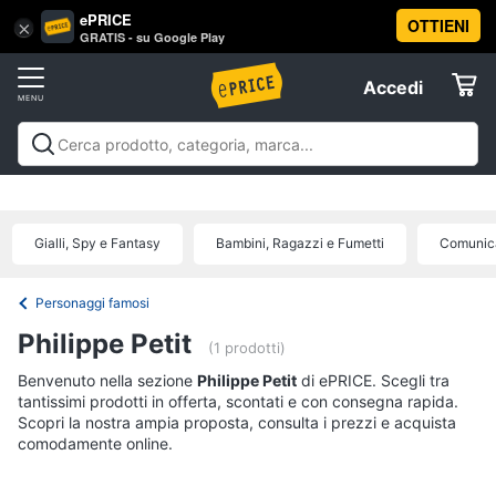
ePRICE
OTTIENI
Vai
×
Accedi
GRATIS - su Google Play
al
Registrati
menu
Accedi
Libri,
Offerte
cd
e
Libri, cd e dvd
Libri
Dvd e Blu-ray
Cd
dvd
Elettrodomestici
musicali
Personaggi
Offerte
Gialli, Spy e Fantasy
Bambini, Ragazzi e Fumetti
Comunica
Libri
Informatica
Religione
e
Personaggi famosi
Spiritualità
Telefonia
Philippe Petit
(1 prodotti)
Attualità,
politica
Benvenuto nella sezione
Tv
Philippe Petit
di ePRICE. Scegli tra
e
tantissimi prodotti in offerta, scontati e con consegna rapida.
e
diritto
Scopri la nostra ampia proposta, consulta i prezzi e acquista
Home
Libri
comodamente online.
Cinema
di
Cucina