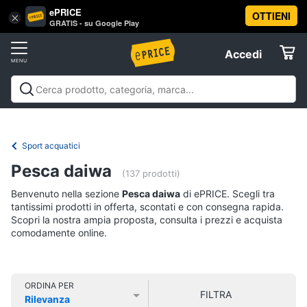
ePRICE
OTTIENI
Vai
×
Accedi
GRATIS - su Google Play
al
Registrati
menu
Accedi
Sport
Offerte
Abbigliamento
Sport
Abbigliamento sportivo
Sport outdoor
Sport
sportivo
Elettrodomestici
acquatici
Sport di squadra
Fitness e
T-
palestra
Campeggio
Offerte
Sport acquatici
shirt
Informatica
Pesca daiwa
Felpa
(137 prodotti)
Tuta
Benvenuto nella sezione
Pesca daiwa
di ePRICE. Scegli tra
Telefonia
tantissimi prodotti in offerta, scontati e con consegna rapida.
Scarpe
Scopri la nostra ampia proposta, consulta i prezzi e acquista
nike
comodamente online.
Tv
Vedi
e
tutti
Home
Cinema
ORDINA PER
FILTRA
Rilevanza