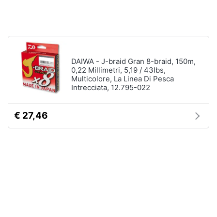
Vedi
Animali
tutti
Motori
DAIWA - J-braid Gran 8-braid, 150m,
Fitness
0,22 Millimetri, 5,19 / 43lbs,
e
Libri,
palestra
Multicolore, La Linea Di Pesca
cd
Intrecciata, 12.795-022
e
Tapis
roulant
dvd
€ 27,46
Cronometro
Tapis
Festività
roulant
e
elettrico
ricorrenze
Magnesio
supremo
Promozioni
Vedi
tutti
Servizi