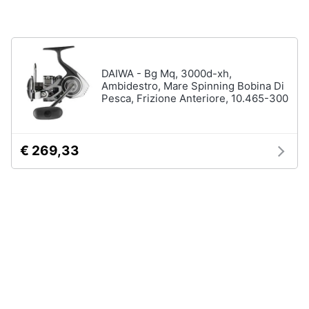
Salvagente
e
igiene
Canoa
Vedi
Beauty
tutti
DAIWA - Bg Mq, 3000d-xh,
Ambidestro, Mare Spinning Bobina Di
Pesca, Frizione Anteriore, 10.465-300
Giocattoli
Sport
Prima
di
€ 269,33
squadra
infanzia
Scarpe
da
Fotografia
calcio
Pallone
da
Casalinghi
calcio
Palla
Abbigliamento
da
basket
Sport
Palla