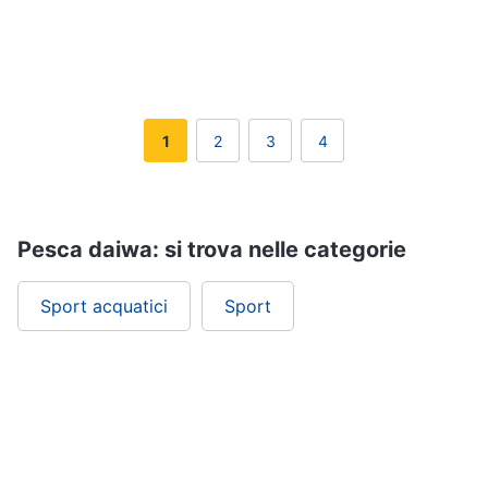
Assistenza
clienti
Campeggio
Barbecue
Esci
Borraccia
Torcia
1
2
3
4
Borraccia
termica
Vedi
Pesca daiwa: si trova nelle categorie
tutti
Sport acquatici
Sport