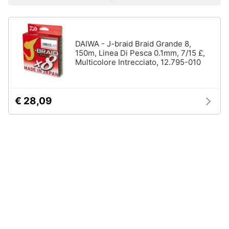
Prezzo più basso
Prezzo più alto
Valutazioni
Smart
Sport
home
outdoor
Mountain
bike
DAIWA - J-braid Braid Grande 8,
Videogiochi
150m, Linea Di Pesca 0.1mm, 7/15 £,
Bici
Multicolore Intrecciato, 12.795-010
elettrica
Audio
Sci
e
musica
Borraccia
€ 28,09
Vedi
Clima
tutti
Arredo
Sport
acquatici
Brico
e
Kayak
Giardinaggio
Canne
da
pesca
Salute