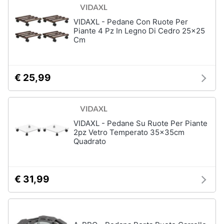
e
igiene
VIDAXL - Pedane Con Ruote Per
Piante 4 Pz In Legno Di Cedro 25x25
Cm
Beauty
Giocattoli
€ 25,99
Prima
infanzia
VIDAXL - Pedane Su Ruote Per Piante
2pz Vetro Temperato 35x35cm
Fotografia
Quadrato
Casalinghi
€ 31,99
Abbigliamento
Sport