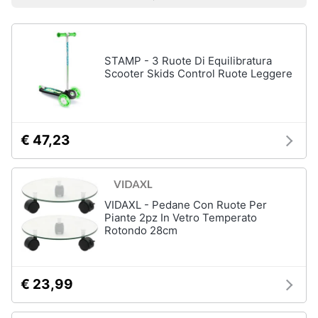
Prezzo più basso
Prezzo più alto
Valutazioni
Smart
home
STAMP - 3 Ruote Di Equilibratura
Videogiochi
Scooter Skids Control Ruote Leggere
Audio
e
musica
€ 47,23
Clima
VIDAXL - Pedane Con Ruote Per
Arredo
Piante 2pz In Vetro Temperato
Rotondo 28cm
Brico
e
Giardinaggio
€ 23,99
Salute