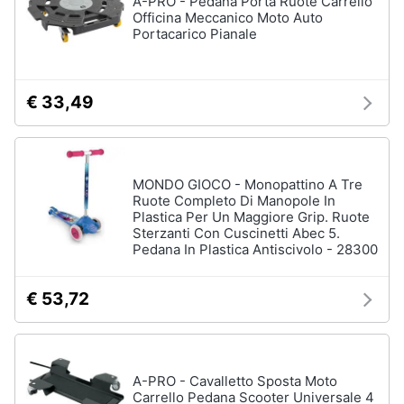
A-PRO - Pedana Porta Ruote Carrello
Officina Meccanico Moto Auto
Portacarico Pianale
Animali
Motori
€ 33,49
Libri,
cd
e
MONDO GIOCO - Monopattino A Tre
dvd
Ruote Completo Di Manopole In
Plastica Per Un Maggiore Grip. Ruote
Sterzanti Con Cuscinetti Abec 5.
Festività
Pedana In Plastica Antiscivolo - 28300
e
ricorrenze
€ 53,72
Promozioni
Servizi
A-PRO - Cavalletto Sposta Moto
Carrello Pedana Scooter Universale 4