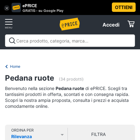
ePRICE
OTTIENI
Vai
×
Accedi
GRATIS - su Google Play
al
Registrati
menu
Accedi
Offerte
Offerte
Elettrodomestici
Home
Informatica
Pedana ruote
(34 prodotti)
Benvenuto nella sezione
Pedana ruote
di ePRICE. Scegli tra
Telefonia
tantissimi prodotti in offerta, scontati e con consegna rapida.
Scopri la nostra ampia proposta, consulta i prezzi e acquista
comodamente online.
Tv
e
Home
Cinema
ORDINA PER
FILTRA
Rilevanza