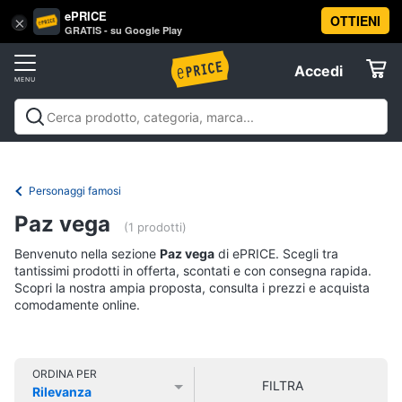
ePRICE
OTTIENI
Vai
×
Accedi
GRATIS - su Google Play
al
Registrati
menu
Accedi
Libri,
Offerte
cd
e
Libri, cd e dvd
Libri
Dvd e Blu-ray
Cd
dvd
Elettrodomestici
musicali
Personaggi
Offerte
Personaggi famosi
Libri
Informatica
Paz vega
Religione
(1 prodotti)
e
Benvenuto nella sezione
Paz vega
di ePRICE. Scegli tra
Spiritualità
Telefonia
tantissimi prodotti in offerta, scontati e con consegna rapida.
Attualità,
Scopri la nostra ampia proposta, consulta i prezzi e acquista
politica
comodamente online.
Tv
e
e
diritto
Home
Libri
Cinema
di
ORDINA PER
FILTRA
Cucina
Rilevanza