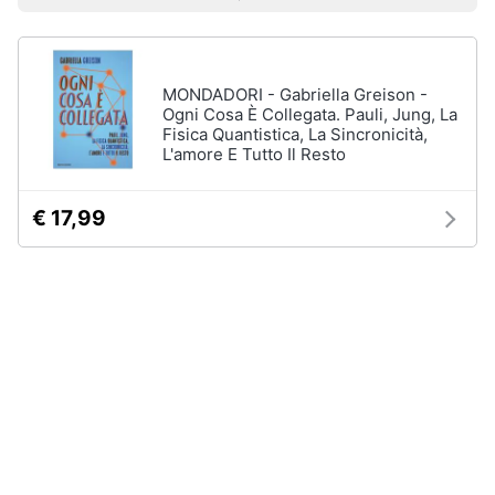
Prezzo più basso
Prezzo più alto
Valutazioni
Libri
Smart
di
home
Arte,
Design
e
MONDADORI - Gabriella Greison -
Videogiochi
Architettura
Ogni Cosa È Collegata. Pauli, Jung, La
Fisica Quantistica, La Sincronicità,
Vedi
L'amore E Tutto Il Resto
Audio
tutti
e
musica
€ 17,99
Dvd
Clima
e
Blu-
ray
Arredo
Blu-
Ray
Brico
Blu-
e
Ray
Giardinaggio
Musica
Classica
Salute
Walt