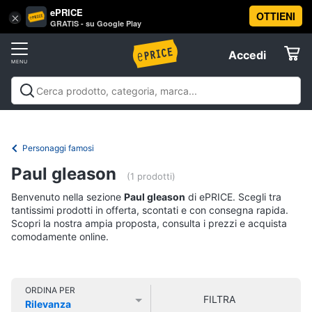
ePRICE
OTTIENI
Vai
×
Accedi
GRATIS - su Google Play
al
Registrati
menu
Accedi
Libri,
Offerte
cd
e
Libri, cd e dvd
Libri
Dvd e Blu-ray
Cd
dvd
Elettrodomestici
musicali
Personaggi
Offerte
Personaggi famosi
Libri
Informatica
Paul gleason
Religione
(1 prodotti)
e
Benvenuto nella sezione
Paul gleason
di ePRICE. Scegli tra
Spiritualità
Telefonia
tantissimi prodotti in offerta, scontati e con consegna rapida.
Attualità,
Scopri la nostra ampia proposta, consulta i prezzi e acquista
politica
comodamente online.
Tv
e
e
diritto
Home
Libri
Cinema
di
ORDINA PER
FILTRA
Cucina
Rilevanza