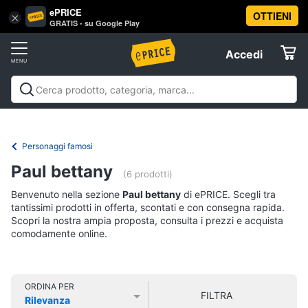
ePRICE
OTTIENI
Vai
×
Accedi
GRATIS - su Google Play
al
Registrati
menu
Accedi
Libri,
Offerte
cd
e
Libri, cd e dvd
Libri
Dvd e Blu-ray
Cd
dvd
Elettrodomestici
musicali
Personaggi
Offerte
Personaggi famosi
Libri
Informatica
Paul bettany
Religione
(6 prodotti)
e
Benvenuto nella sezione
Paul bettany
di ePRICE. Scegli tra
Spiritualità
Telefonia
tantissimi prodotti in offerta, scontati e con consegna rapida.
Attualità,
Scopri la nostra ampia proposta, consulta i prezzi e acquista
politica
comodamente online.
Tv
e
e
diritto
Home
Libri
Cinema
di
ORDINA PER
FILTRA
Cucina
Rilevanza