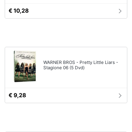
disney
e
film
€ 10,28
igiene
DVD
Film
Beauty
Vedi
tutti
Giocattoli
Prima
WARNER BROS - Pretty Little Liars -
Cd
infanzia
Stagione 06 (5 Dvd)
musicali
Colonne
Fotografia
Sonore
CD
€ 9,28
Musicali
Casalinghi
Musica
Leggera
Abbigliamento
Musica
Jazz
Sport