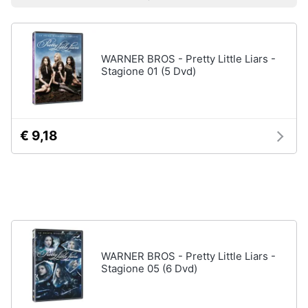
Prezzo più basso
Prezzo più alto
Valutazioni
Libri
Smart
di
home
Arte,
Design
e
WARNER BROS - Pretty Little Liars -
Videogiochi
Architettura
Stagione 01 (5 Dvd)
Vedi
Audio
tutti
e
musica
€ 9,18
Dvd
Clima
e
Blu-
ray
Arredo
Blu-
Ray
Brico
Blu-
e
WARNER BROS - Pretty Little Liars -
Ray
Giardinaggio
Stagione 05 (6 Dvd)
Musica
Classica
Salute
Walt