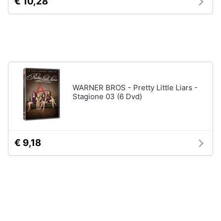
€ 10,28
Assistenza
clienti
Esci
WARNER BROS - Pretty Little Liars -
Stagione 03 (6 Dvd)
€ 9,18