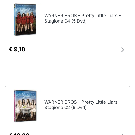
Vedi
tutti
Animali
WARNER BROS - Pretty Little Liars -
Stagione 04 (5 Dvd)
Motori
Personaggi
cristiano
Libri,
ronaldo
€ 9,18
cd
Me
e
contro
dvd
Te
Sean
connery
Festività
e
Barbara
ricorrenze
D'Urso
WARNER BROS - Pretty Little Liars -
Vedi
Stagione 02 (6 Dvd)
Promozioni
tutti
Servizi