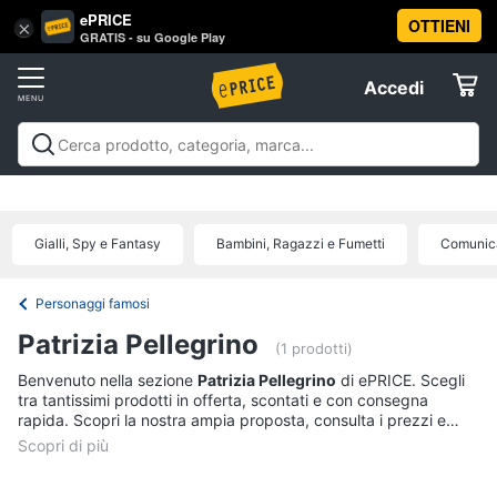
ePRICE
OTTIENI
Vai
×
Accedi
GRATIS - su Google Play
al
Registrati
menu
Accedi
Libri,
Offerte
cd
e
Libri, cd e dvd
Libri
Dvd e Blu-ray
Cd
dvd
Elettrodomestici
musicali
Personaggi
Offerte
Gialli, Spy e Fantasy
Bambini, Ragazzi e Fumetti
Comunica
Libri
Informatica
Religione
e
Personaggi famosi
Spiritualità
Telefonia
Patrizia Pellegrino
(1 prodotti)
Attualità,
politica
Benvenuto nella sezione
Patrizia Pellegrino
di ePRICE. Scegli
Tv
e
tra tantissimi prodotti in offerta, scontati e con consegna
e
diritto
rapida. Scopri la nostra ampia proposta, consulta i prezzi e
Home
Libri
acquista comodamente online.
Cinema
di
Cucina