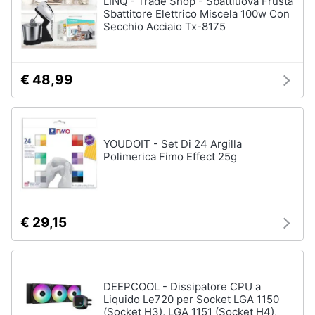
LINQ - Trade Shop - Sbattiuova Frusta
Sbattitore Elettrico Miscela 100w Con
Secchio Acciaio Tx-8175
Animali
Motori
€ 48,99
Libri,
cd
e
YOUDOIT - Set Di 24 Argilla
dvd
Polimerica Fimo Effect 25g
Festività
e
ricorrenze
€ 29,15
Promozioni
DEEPCOOL - Dissipatore CPU a
Servizi
Liquido Le720 per Socket LGA 1150
(Socket H3), LGA 1151 (Socket H4),