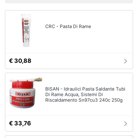
Prezzo più basso
Prezzo più alto
Valutazioni
Smart
home
CRC - Pasta Di Rame
Videogiochi
Audio
e
musica
€ 30,88
Clima
BISAN - Idraulici Pasta Saldante Tubi
Arredo
Di Rame Acqua, Sistemi Di
Riscaldamento Sn97cu3 240c 250g
Brico
e
Giardinaggio
€ 33,76
Salute