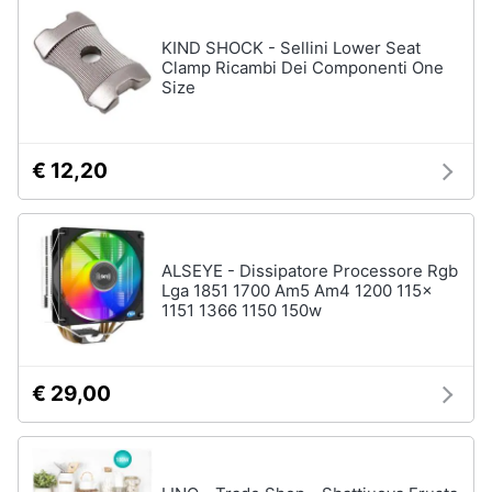
e
igiene
KIND SHOCK - Sellini Lower Seat
Clamp Ricambi Dei Componenti One
Size
Beauty
Giocattoli
€ 12,20
Prima
infanzia
ALSEYE - Dissipatore Processore Rgb
Lga 1851 1700 Am5 Am4 1200 115x
Fotografia
1151 1366 1150 150w
Casalinghi
€ 29,00
Abbigliamento
Sport