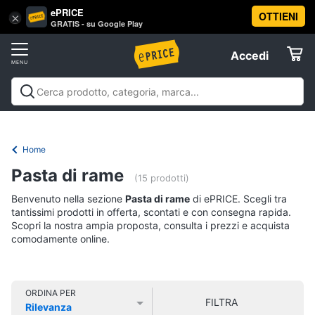
ePRICE
OTTIENI
Vai
×
Accedi
GRATIS - su Google Play
al
Registrati
menu
Accedi
Offerte
Offerte
Elettrodomestici
Home
Informatica
Pasta di rame
(15 prodotti)
Benvenuto nella sezione
Pasta di rame
di ePRICE. Scegli tra
Telefonia
tantissimi prodotti in offerta, scontati e con consegna rapida.
Scopri la nostra ampia proposta, consulta i prezzi e acquista
comodamente online.
Tv
e
Home
Cinema
ORDINA PER
FILTRA
Rilevanza