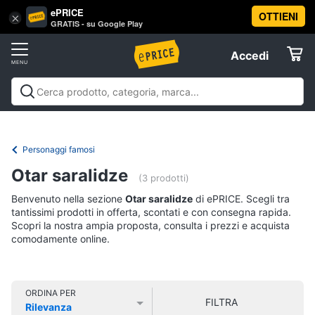
ePRICE
OTTIENI
Vai
×
Accedi
GRATIS - su Google Play
al
Registrati
menu
Accedi
Libri,
Offerte
cd
e
Libri, cd e dvd
Libri
Dvd e Blu-ray
Cd
dvd
Elettrodomestici
musicali
Personaggi
Offerte
Personaggi famosi
Libri
Informatica
Otar saralidze
Religione
(3 prodotti)
e
Benvenuto nella sezione
Otar saralidze
di ePRICE. Scegli tra
Spiritualità
Telefonia
tantissimi prodotti in offerta, scontati e con consegna rapida.
Attualità,
Scopri la nostra ampia proposta, consulta i prezzi e acquista
politica
comodamente online.
Tv
e
e
diritto
Home
Libri
Cinema
di
ORDINA PER
FILTRA
Cucina
Rilevanza