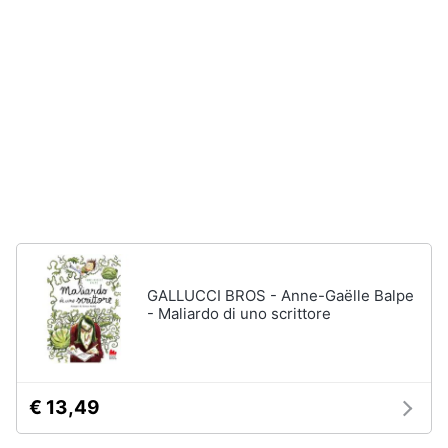
disney
e
film
igiene
DVD
Film
Beauty
Vedi
tutti
Giocattoli
Prima
Cd
infanzia
musicali
Colonne
Fotografia
Sonore
GALLUCCI BROS - Anne-Gaëlle Balpe
CD
- Maliardo di uno scrittore
Musicali
Casalinghi
Musica
Leggera
Abbigliamento
Musica
€ 13,49
Jazz
Sport