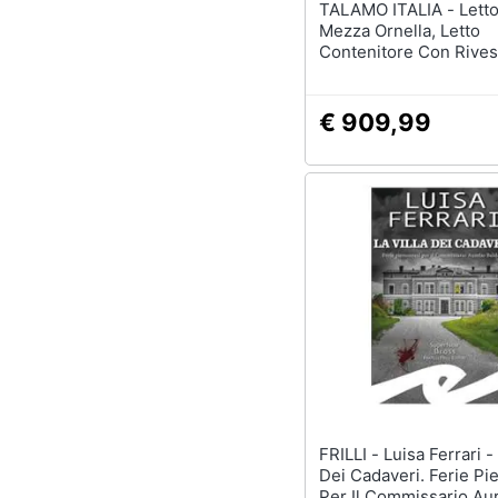
TALAMO ITALIA - Letto Piazza E
Mezza Ornella, Letto
Contenitore Con Rive
In Tessuto, 100% Made I
Apertura Frontale, Ada
Materasso Cm 120x190
€ 909,99
FRILLI - Luisa Ferrari - La Villa
Dei Cadaveri. Ferie Pi
Per Il Commissario Aur