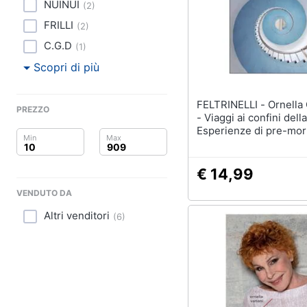
Clima
NUINUI
(
2
)
FRILLI
(
2
)
Arredo
C.G.D
(
1
)
Brico e Giardinaggio
Scopri di più
Salute e igiene
FELTRINELLI - Ornella Corazza
PREZZO
- Viaggi ai confini della
Beauty
Esperienze di pre-mor
extra-corporee in Orie
Giocattoli
Occidente: un'indagin
scientifica
€ 14,99
Prima infanzia
VENDUTO DA
Altri venditori
Fotografia
(
6
)
Casalinghi
Abbigliamento