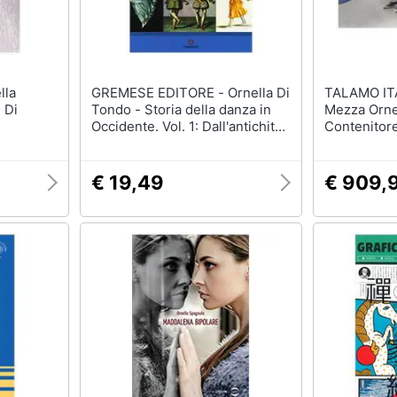
GREMESE EDITORE - Ornella Di
TALAMO ITALIA - Let
 Di
Tondo - Storia della danza in
Mezza Ornel
Occidente. Vol. 1: Dall'antichità
Contenitor
al Seicento
In Tessuto,
Apertura Fr
Materasso 
€ 19,49
€ 909,