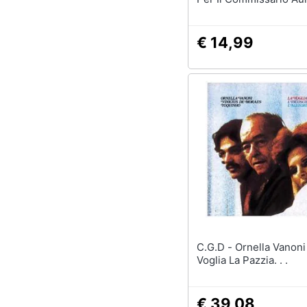
Baldanzi
€ 14,99
C.G.D - Ornella Vanoni - La
Voglia La Pazzia. . .
€ 39,08