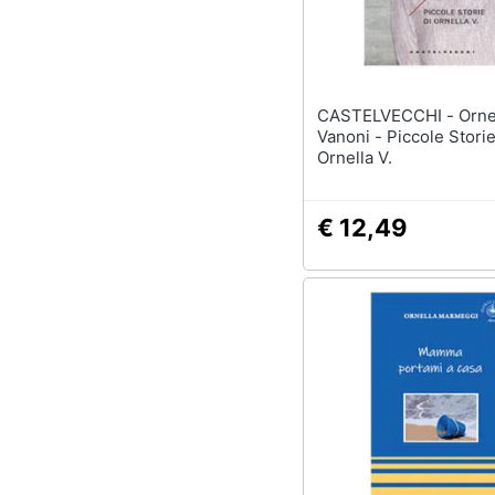
Sport
Animali
Motori
CASTELVECCHI - Ornella
Vanoni - Piccole Storie
Libri, cd e dvd
Ornella V.
Festività e ricorrenze
€ 12,49
Promozioni