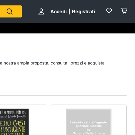
Accedi
|
Registrati
Personaggi
 la nostra ampia proposta, consulta i prezzi e acquista
cristiano ronaldo
Me contro Te
Sean connery
Barbara D'Urso
Vedi tutti