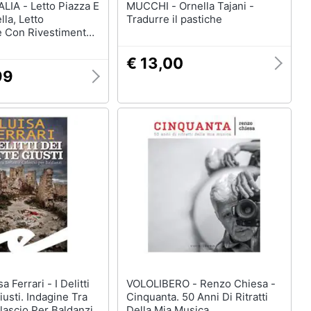
to Piazza E
MUCCHI - Ornella Tajani -
la, Letto
Tradurre il pastiche
e Con Rivestimento
 100% Made In Italy,
ontale, Adatto Per
€ 13,00
Cm 120x190, Blu
99
VOLOLIBERO - Renzo Chiesa -
iusti. Indagine Tra
Cinquanta. 50 Anni Di Ritratti
lascio Per Baldanzi
Della Mia Musica