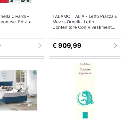
TALAMO ITALIA - Letto Piazza E
pponese. Ediz. a
Mezza Ornella, Letto
Contenitore Con Rivestimento
In Tessuto, 100% Made In Italy,
Apertura Frontale, Adatto Per
Materasso Cm 120x190,
9
€ 909,99
Tortora