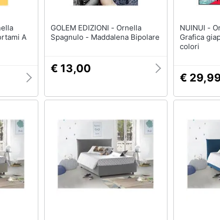
GOLEM EDIZIONI - Ornella
NUINUI - Ornella Civardi -
rtami A
Spagnulo - Maddalena Bipolare
Grafica gia
colori
€ 13,00
€ 29,9