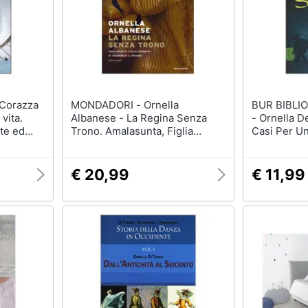
MONDADORI - Ornella
BUR BIBLIO
 vita.
Albanese - La Regina Senza
- Ornella Della Libera - Tredici
te ed
Trono. Amalasunta, Figlia
Casi Per Un
nte e
Indomita Di Teoderico Il Grande
e
€ 20,99
€ 11,99