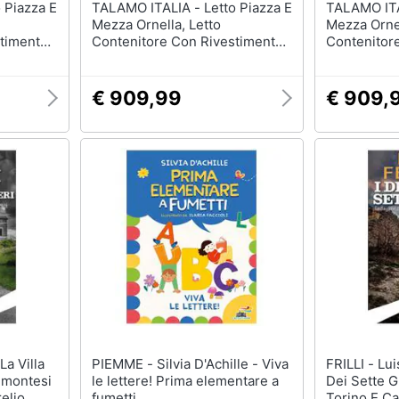
TALAMO ITALIA - Letto Piazza E
TALAMO ITALIA - Let
Mezza Ornella, Letto
Mezza Ornel
stimento
Contenitore Con Rivestimento
Contenitor
n Italy,
In Tessuto, 100% Made In Italy,
In Tessuto,
tto Per
Apertura Frontale, Adatto Per
Apertura Fr
, Beige
Materasso Cm 120x190, Grigio
Materasso 
€ 909,99
€ 909,
PIEMME - Silvia D'Achille - Viva
FRILLI - Luisa Ferrari - I Delitti
emontesi
le lettere! Prima elementare a
Dei Sette G
elio
fumetti
Torino E Ca