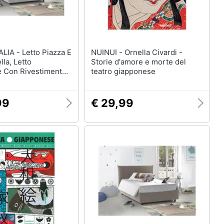
to Piazza E
NUINUI - Ornella Civardi -
la, Letto
Storie d'amore e morte del
e Con Rivestimento
teatro giapponese
 100% Made In Italy,
ontale, Adatto Per
Cm 120x190, Bianco
99
€ 29,99