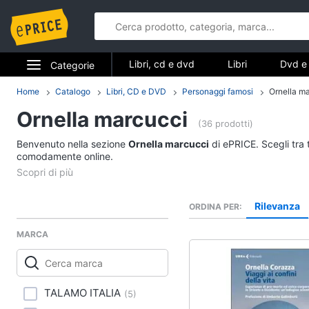
Libri, cd e dvd
Libri
Dvd e 
Categorie
Elettrodomestici
Home
Catalogo
Libri, CD e DVD
Personaggi famosi
Ornella m
Libri, cd e d
Ornella marcucci
Informatica
(36 prodotti)
Libri
Benvenuto nella sezione
Ornella marcucci
di ePRICE. Scegli tra 
Telefonia
comodamente online.
Religione e Spiritualit
Attualità, politica e dir
Tv e Home Cinema
Libri di Cucina
Rilevanza
ORDINA PER
Smart home
Libri di Arte, Design e
Architettura
MARCA
Videogiochi
Vedi tutti
Audio e musica
TALAMO ITALIA
(
5
)