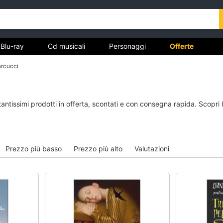
Blu-ray
Cd musicali
Personaggi
Offerte
arcucci
vd
Dvd e Blu-ray
Cd musicali
tantissimi prodotti in offerta, scontati e con consegna rapida. Scopri
à
Blu-Ray
Colonne Sonore
itto
Blu-Ray Musica Classica
CD Musicali
Walt disney film
Musica Leggera
Prezzo più basso
Prezzo più alto
Valutazioni
DVD Film
Musica Jazz
Vedi tutti
Vedi tutti