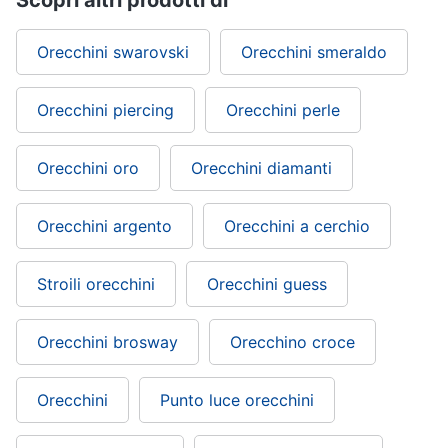
Orecchini swarovski
Orecchini smeraldo
Gioielli
Anelli
Orecchini piercing
Orecchini perle
Orecchini
Cavigliera
Orecchini oro
Orecchini diamanti
Collane
Vedi
tutti
Orecchini argento
Orecchini a cerchio
Stroili orecchini
Orecchini guess
Orecchini brosway
Orecchino croce
Orecchini
Punto luce orecchini