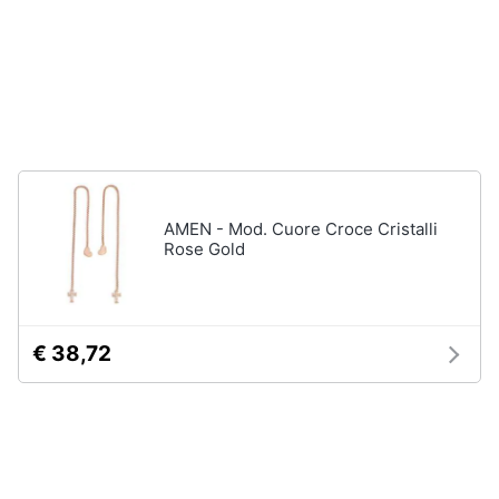
neonati
e
igiene
Copertina
neonato
Beauty
Vedi
tutti
Giocattoli
Prima
Scarpe
AMEN - Mod. Cuore Croce Cristalli
infanzia
Rose Gold
Sneakers
Scarpe
Fotografia
nike
Anfibi
€ 38,72
Casalinghi
Ciabatte
Vedi
Abbigliamento
tutti
Sport