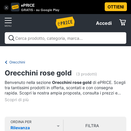
ePRICE
OTTIENI
Vai
×
Accedi
GRATIS - su Google Play
al
Registrati
menu
Accedi
Abbigliamento
Offerte
Donna
Abbigliamento
Donna
Uomo
Bambino
Scarpe
Accessori
Vest
Elettrodomestici
Intimo
donna
Orecchini
Top
Informatica
Orecchini rose gold
(3 prodotti)
Cappotto
donna
Benvenuto nella sezione
Orecchini rose gold
di ePRICE. Scegli
Telefonia
tra tantissimi prodotti in offerta, scontati e con consegna
Felpa
rapida. Scopri la nostra ampia proposta, consulta i prezzi e
donna
acquista comodamente online.
Tv
Vedi
e
tutti
Home
Cinema
ORDINA PER
FILTRA
Rilevanza