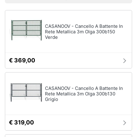
Prezzo più basso
Prezzo più alto
Valutazioni
Libri
Smart
di
home
Arte,
Design
e
CASANOOV - Cancello A Battente In
Videogiochi
Architettura
Rete Metallica 3m Olga 300b150
Verde
Vedi
Audio
tutti
e
musica
€ 369,00
Dvd
Clima
e
Blu-
ray
CASANOOV - Cancello A Battente In
Arredo
Rete Metallica 3m Olga 300b130
Blu-
Grigio
Ray
Brico
Blu-
e
Ray
Giardinaggio
Musica
€ 319,00
Classica
Salute
Walt