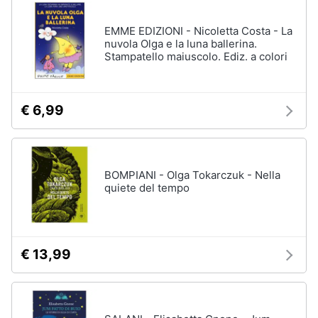
disney
e
film
igiene
EMME EDIZIONI - Nicoletta Costa - La
DVD
nuvola Olga e la luna ballerina.
Film
Stampatello maiuscolo. Ediz. a colori
Beauty
Vedi
tutti
Giocattoli
€ 6,99
Prima
Cd
infanzia
musicali
BOMPIANI - Olga Tokarczuk - Nella
Colonne
quiete del tempo
Fotografia
Sonore
CD
Musicali
Casalinghi
Musica
€ 13,99
Leggera
Abbigliamento
Musica
Jazz
Sport