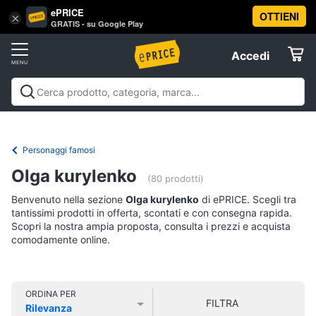
ePRICE
OTTIENI
Vai
×
Accedi
GRATIS - su Google Play
al
Registrati
menu
Accedi
Libri,
Offerte
cd
e
Libri, cd e dvd
Libri
Dvd e Blu-ray
Cd
dvd
Elettrodomestici
musicali
Personaggi
Offerte
Personaggi famosi
Libri
Informatica
Olga kurylenko
Religione
(80 prodotti)
e
Benvenuto nella sezione
Olga kurylenko
di ePRICE. Scegli tra
Spiritualità
Telefonia
tantissimi prodotti in offerta, scontati e con consegna rapida.
Attualità,
Scopri la nostra ampia proposta, consulta i prezzi e acquista
politica
comodamente online.
Tv
e
e
diritto
Home
Libri
Cinema
di
ORDINA PER
FILTRA
Cucina
Rilevanza