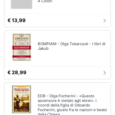
A Colori
€ 13,99
BOMPIANI - Olga Tokarczuk - I libri di
Jakub
€ 28,99
EDB - Olga Focherini - «Questo
ascensore è vietato agli ebrei». I
ricordi della figlia di Odoardo
Focherini, giusto fra le nazioni e beato
dalla Chiesa