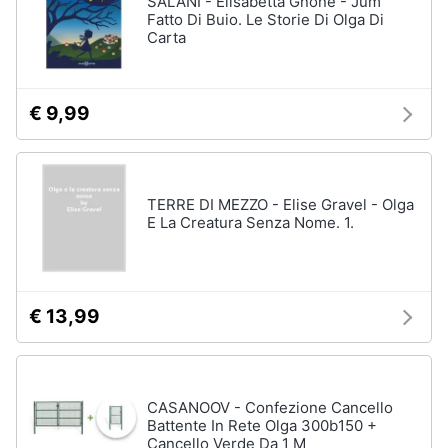
SALANI - Elisabetta Gnone - Jum
Vedi
Fatto Di Buio. Le Storie Di Olga Di
tutti
Carta
Animali
Motori
Personaggi
€ 9,99
cristiano
Libri,
ronaldo
cd
Me
e
contro
TERRE DI MEZZO - Elise Gravel - Olga
dvd
Te
E La Creatura Senza Nome. 1.
Sean
connery
Festività
e
Barbara
ricorrenze
D'Urso
€ 13,99
Vedi
Promozioni
tutti
CASANOOV - Confezione Cancello
Servizi
Battente In Rete Olga 300b150 +
Cancello Verde Da 1 M