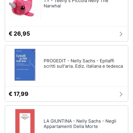
TY - Teeny s Piccola Nelly The
Vedi
Narwhal
tutti
Animali
Motori
Personaggi
€ 26,95
cristiano
Libri,
ronaldo
cd
Me
e
contro
PROGEDIT - Nelly Sachs - Epitaffi
dvd
Te
scritti sull'aria. Ediz. italiana e tedesca
Sean
connery
Festività
e
Barbara
ricorrenze
D'Urso
€ 17,99
Vedi
Promozioni
tutti
LA GIUNTINA - Nelly Sachs - Negli
Servizi
Appartamenti Della Morte