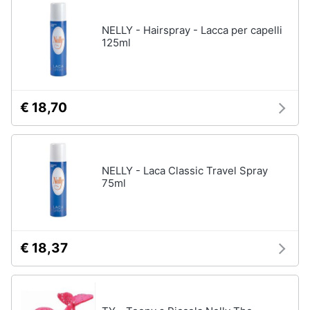
disney
e
film
igiene
NELLY - Hairspray - Lacca per capelli
DVD
125ml
Film
Beauty
Vedi
tutti
Giocattoli
€ 18,70
Prima
Cd
infanzia
musicali
NELLY - Laca Classic Travel Spray
Colonne
75ml
Fotografia
Sonore
CD
Musicali
Casalinghi
Musica
€ 18,37
Leggera
Abbigliamento
Musica
Jazz
Sport