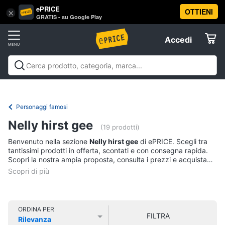
ePRICE
OTTIENI
Vai
×
Accedi
GRATIS - su Google Play
al
Registrati
menu
Accedi
Libri,
Offerte
cd
e
Libri, cd e dvd
Libri
Dvd e Blu-ray
Cd
dvd
Elettrodomestici
musicali
Personaggi
Offerte
Personaggi famosi
Libri
Informatica
Nelly hirst gee
Religione
(19 prodotti)
e
Benvenuto nella sezione
Nelly hirst gee
di ePRICE. Scegli tra
Spiritualità
Telefonia
tantissimi prodotti in offerta, scontati e con consegna rapida.
Attualità,
Scopri la nostra ampia proposta, consulta i prezzi e acquista
politica
comodamente online.
Tv
e
e
diritto
Home
Libri
Cinema
di
ORDINA PER
FILTRA
Cucina
Rilevanza