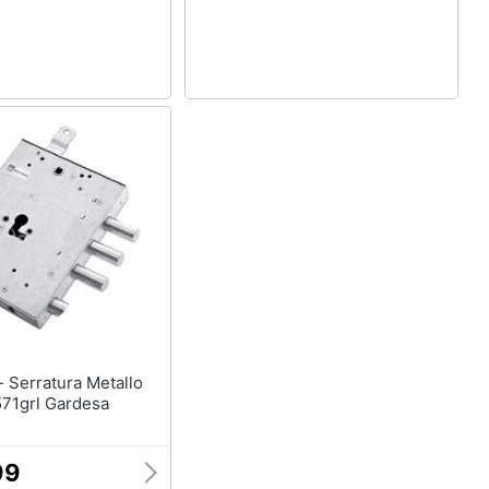
llo
571grl Gardesa
99