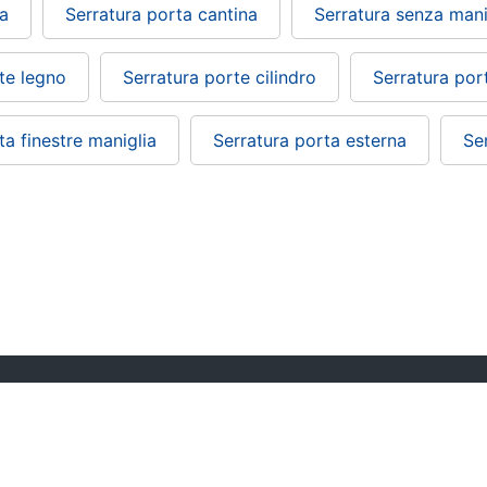
da
Serratura porta cantina
Serratura senza mani
te legno
Serratura porte cilindro
Serratura por
ta finestre maniglia
Serratura porta esterna
Se
ePRICE ti serve
Black friday
Sezione Aiuto