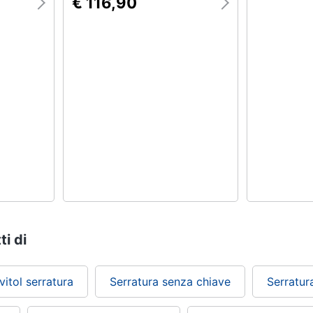
€ 116,90
ti di
vitol serratura
Serratura senza chiave
Serratur