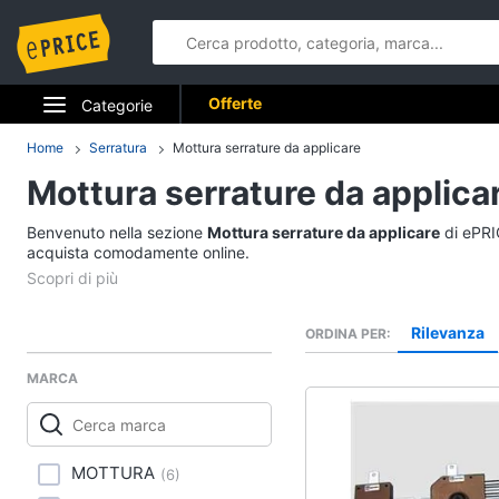
Offerte
Categorie
Elettrodomestici
Home
Serratura
Mottura serrature da applicare
Mottura serrature da applica
Informatica
Benvenuto nella sezione
Mottura serrature da applicare
di ePRIC
Telefonia
acquista comodamente online.
Tv e Home Cinema
Rilevanza
ORDINA PER
Smart home
MARCA
Videogiochi
Audio e musica
MOTTURA
(
6
)