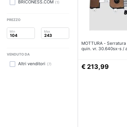
Clima
BRICONESS.COM
(
1
)
Arredo
PREZZO
Brico e Giardinaggio
Salute e igiene
MOTTURA - Serratura Mot.
quin. vr. 30.640sx-s / 
Beauty
VENDUTO DA
Altri venditori
Giocattoli
(
7
)
€ 213,99
Prima infanzia
Fotografia
Casalinghi
Abbigliamento