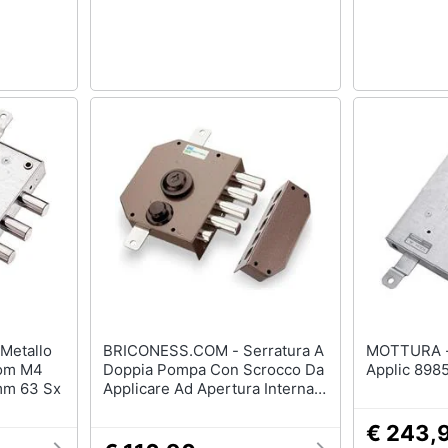
BRICONESS.COM - Serratura A
MOTTURA - Serratura Meta
gom M4
Doppia Pompa Con Scrocco Da
Applic 898
mm 63 Sx
Applicare Ad Apertura Interna
Con Cilindro A Gorges Mottura
630 - Mano Destra
€ 243,