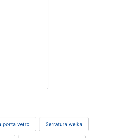
a porta vetro
Serratura welka