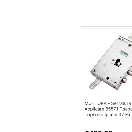
Sport
Animali
Motori
Libri, cd e dvd
Festività e ricorrenze
Promozioni
MOTTURA - Serratura Metallo
Applicare 85571 F.sa
Tripl+scr Ip.mm 37 E.