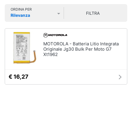
Smart
ORDINA PER
home
FILTRA
Rilevanza
Prezzo più basso
Prezzo più alto
Valutazioni
Videogiochi
Audio
MOTOROLA - Batteria Litio Integrata
e
Originale Jg30 Bulk Per Moto G7
musica
Xt1962
Clima
€ 16,27
Arredo
Brico
e
Giardinaggio
Salute