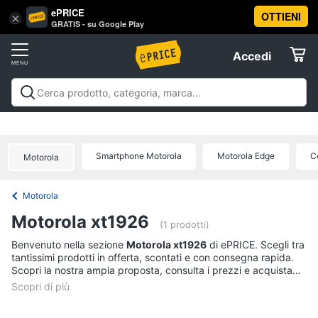
ePRICE
OTTIENI
Vai
×
Accedi
GRATIS - su Google Play
al
Registrati
menu
Accedi
Offerte
Offerte
Elettrodomestici
Smartphone Motorola
Motorola Edge
C
Motorola
Informatica
Motorola
Telefonia
Motorola xt1926
(1 prodotti)
Tv
Benvenuto nella sezione
Motorola xt1926
di ePRICE. Scegli tra
tantissimi prodotti in offerta, scontati e con consegna rapida.
e
Scopri la nostra ampia proposta, consulta i prezzi e acquista
Home
comodamente online.
Cinema