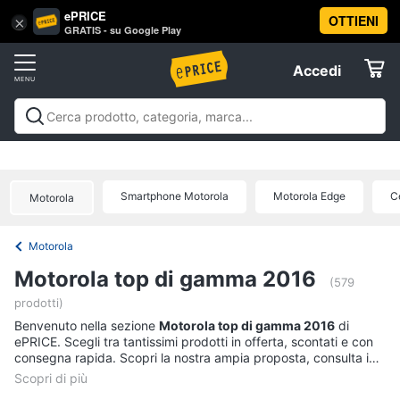
ePRICE
OTTIENI
Vai
×
Accedi
GRATIS - su Google Play
al
Registrati
menu
Accedi
Offerte
Offerte
Elettrodomestici
Smartphone Motorola
Motorola Edge
C
Motorola
Informatica
Motorola
Telefonia
Motorola top di gamma 2016
(579
prodotti)
Tv
Benvenuto nella sezione
e
Motorola top di gamma 2016
di
ePRICE. Scegli tra tantissimi prodotti in offerta, scontati e con
Home
consegna rapida. Scopri la nostra ampia proposta, consulta i
Cinema
prezzi e acquista comodamente online.