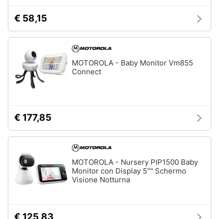
€ 58,15
Animali
Motori
MOTOROLA - Baby Monitor Vm855
Connect
Libri,
cd
e
dvd
€ 177,85
Festività
e
ricorrenze
MOTOROLA - Nursery PIP1500 Baby
Monitor con Display 5"" Schermo
Promozioni
Visione Notturna
Servizi
€ 125,83