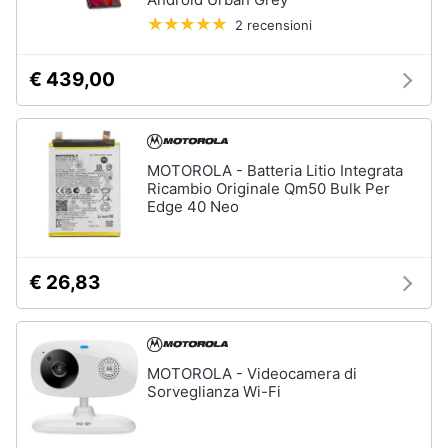
e
2 recensioni
igiene
€ 439,00
Beauty
Giocattoli
MOTOROLA - Batteria Litio Integrata
Ricambio Originale Qm50 Bulk Per
Prima
Edge 40 Neo
infanzia
Fotografia
€ 26,83
Casalinghi
MOTOROLA - Videocamera di
Abbigliamento
Sorveglianza Wi-Fi
Sport