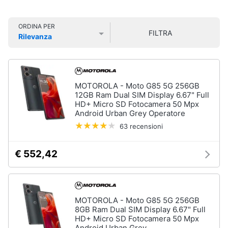
Smart
home
ORDINA PER
FILTRA
Rilevanza
Videogiochi
Prezzo più basso
Prezzo più alto
Valutazioni
Audio
e
MOTOROLA - Moto G85 5G 256GB
musica
12GB Ram Dual SIM Display 6.67" Full
HD+ Micro SD Fotocamera 50 Mpx
Android Urban Grey Operatore
Clima
63 recensioni
Arredo
€ 552,42
Brico
e
Giardinaggio
MOTOROLA - Moto G85 5G 256GB
8GB Ram Dual SIM Display 6.67" Full
HD+ Micro SD Fotocamera 50 Mpx
Salute
Android Urban Grey