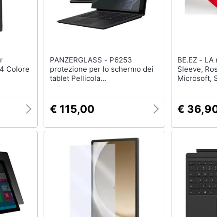
PANZERGLASS - P6253
BE.EZ - LA robe Mobility One,
 4 Colore
protezione per lo schermo dei
Sleeve, Ros
tablet Pellicola
Microsoft, 
proteggischermo trasparente
Microsoft 1 pz
€ 115,00
€ 36,9