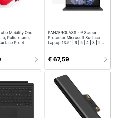
PANZERGLASS - ® Screen
so, Poliuretano,
Protector Microsoft Surface
Surface Pro 4
Laptop 13.5" | 6 | 5 | 4 | 3 | 2
Pellicola proteggischermo
trasparente 1 pz
0
€ 67,59