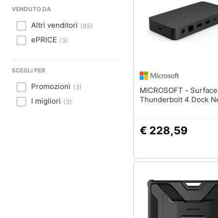
Sport
VENDUTO DA
Animali
Altri venditori
(
85
)
ePRICE
(
3
)
Motori
Libri, cd e dvd
SCEGLI PER
Promozioni
(
3
)
Festività e ricorrenze
MICROSOFT - Surface
Thunderbolt 4 Dock N
I migliori
(
3
)
Promozioni
€ 228,59