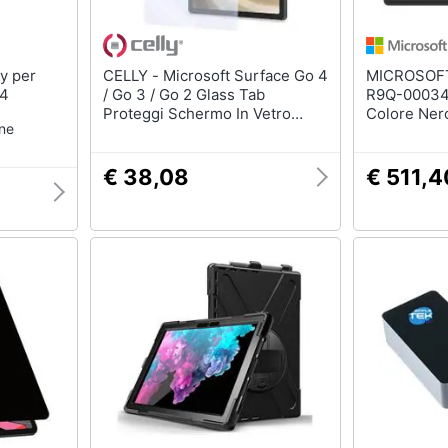
CELLY - Microsoft Surface Go 4
MICROSOFT - Tastiere D
 4
/ Go 3 / Go 2 Glass Tab
R9Q-00034 (Layout QWERT
Proteggi Schermo In Vetro
Colore Ner
one
Temperato Trasparente
€ 38,08
€ 511,4