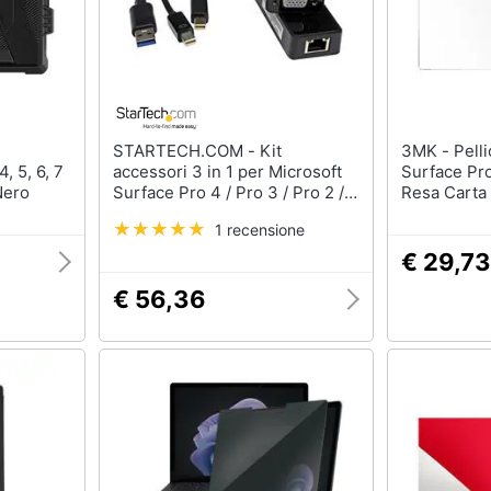
STARTECH.COM - Kit
3MK - Pellicola Microsoft
, 5, 6, 7
accessori 3 in 1 per Microsoft
Surface Pro
Nero
Surface Pro 4 / Pro 3 / Pro 2 /
Resa Carta
Surface 3 HDMI VGA - mDP a
1 recensione
VGA / HDMI e USB3.0 a Gbe
€ 29,73
€ 56,36