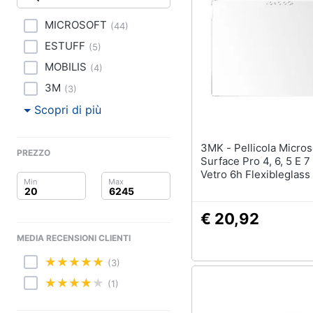
Clima
MICROSOFT
(
44
)
Arredo
ESTUFF
(
5
)
Brico e Giardinaggio
MOBILIS
(
4
)
3M
(
3
)
Salute e igiene
Scopri di più
Beauty
3MK - Pellicola Microsoft
PREZZO
Giocattoli
Surface Pro 4, 6, 5 E 7
Vetro 6h Flexibleglass 
Prima infanzia
€ 20,92
Fotografia
MEDIA RECENSIONI CLIENTI
Casalinghi
(3)
Abbigliamento
(1)