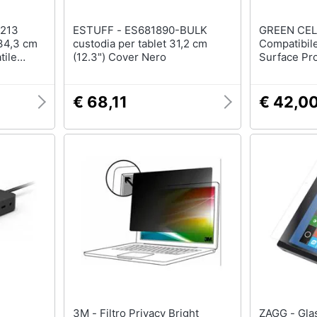
ESTUFF - ES681890-BULK
GREEN CELL - Alimen
 34,3 cm
custodia per tablet 31,2 cm
Compatibil
tile
(12.3") Cover Nero
Surface Pro
enza bordi
Laptop Boo
€ 68,11
€ 42,0
3M - Filtro Privacy Bright
ZAGG - Glass, Chiara, Surface