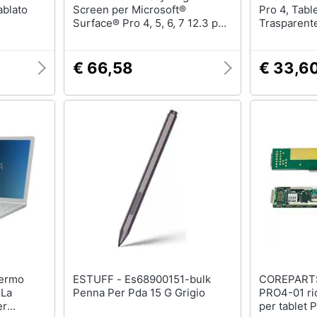
ablato
Screen per Microsoft®
Pro 4, Table
Surface® Pro 4, 5, 6, 7 12.3 pol,
Trasparent
3:2, BPTMS001
€ 66,58
€ 33,6
ESTUFF - Es68900151-bulk
COREPARTS - TABX-SU
 La
Penna Per Pda 15 G Grigio
PRO4-01 ri
er
per tablet 