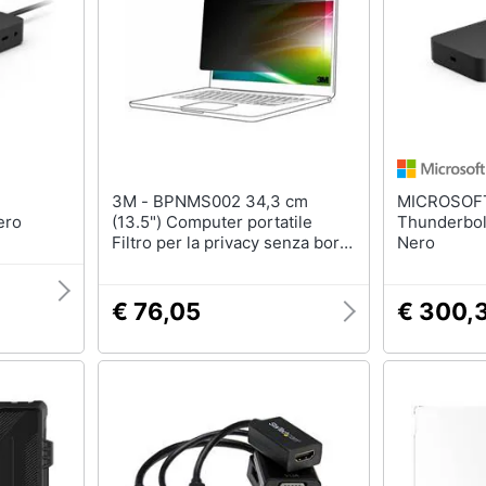
3M - BPNMS002 34,3 cm
MICROSOFT - Su
ero
(13.5") Computer portatile
Thunderbol
Filtro per la privacy senza bordi
Nero
per display
€ 76,05
€ 300,