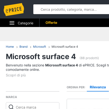
Offerte
Categorie
Elettrodomestici
Informatica
Home
Brand
Microsoft
Microsoft surface 4
Microsoft surface 4
Telefonia
(88 prodotti)
Benvenuto nella sezione
Tv e Home Cinema
Microsoft surface 4
di ePRICE. Scegli tr
comodamente online.
Smart home
Videogiochi
Rilevanza
ORDINA PER
MARCA
Audio e musica