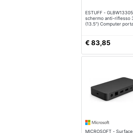
ESTUFF - GLBW13305213
schermo anti-riflesso
(13.5") Computer porta
Filtro per la privacy s
per display
€ 83,85
MICROSOFT - Surface