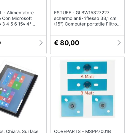
tatore
ESTUFF - GLBW15327227
e Con Microsoft
schermo anti-riflesso 38,1 cm
 3 4 5 6 15v 4°
(15") Computer portatile Filtro
k
per la privacy senza bordi per
display
0
€ 80,00
COREPARTS - MSPP7001B