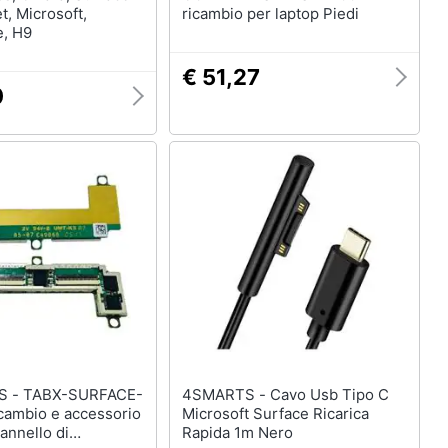
t, Microsoft,
ricambio per laptop Piedi
e, H9
€ 51,27
0
RFACE-
4SMARTS - Cavo Usb Tipo C
cambio e accessorio
Microsoft Surface Ricarica
Pannello di
Rapida 1m Nero