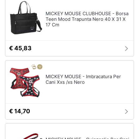
disney
e
film
igiene
MICKEY MOUSE CLUBHOUSE - Borsa
DVD
Teen Mood Trapunta Nero 40 X 31 X
Film
17 Cm
Beauty
Vedi
tutti
Giocattoli
€ 45,83
Prima
Cd
infanzia
musicali
MICKEY MOUSE - Imbracatura Per
Colonne
Cani Xxs /xs Nero
Fotografia
Sonore
CD
Musicali
Casalinghi
Musica
€ 14,70
Leggera
Abbigliamento
Musica
Jazz
Sport