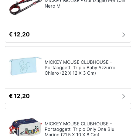
MICKEY MOUSE - Guinzaglio Per Cani
Vedi
Nero M
tutti
Animali
Motori
Personaggi
€ 12,20
cristiano
Libri,
ronaldo
cd
Me
e
contro
MICKEY MOUSE CLUBHOUSE -
dvd
Te
Portaoggetti Triplo Baby Azzurro
Chiaro (22 X 12 X 3 Cm)
Sean
connery
Festività
e
Barbara
ricorrenze
D'Urso
€ 12,20
Vedi
Promozioni
tutti
MICKEY MOUSE CLUBHOUSE -
Servizi
Portaoggetti Triplo Only One Blu
Marino (21,5 X 10 X 8 Cm)