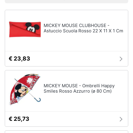
Prezzo più basso
Prezzo più alto
Valutazioni
Libri
Smart
di
home
Arte,
Design
e
MICKEY MOUSE CLUBHOUSE -
Videogiochi
Architettura
Astuccio Scuola Rosso 22 X 11 X 1 Cm
Vedi
Audio
tutti
e
musica
€ 23,83
Dvd
Clima
e
Blu-
ray
MICKEY MOUSE - Ombrelli Happy
Arredo
Smiles Rosso Azzurro (ø 80 Cm)
Blu-
Ray
Brico
Blu-
e
Ray
Giardinaggio
Musica
€ 25,73
Classica
Salute
Walt