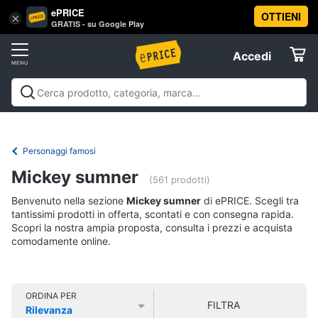
ePRICE
OTTIENI
Vai
×
Accedi
GRATIS - su Google Play
al
Registrati
menu
Accedi
Libri,
Offerte
cd
e
Libri, cd e dvd
Libri
Dvd e Blu-ray
Cd
dvd
Elettrodomestici
musicali
Personaggi
Offerte
Personaggi famosi
Libri
Informatica
Mickey sumner
Religione
(561 prodotti)
e
Benvenuto nella sezione
Mickey sumner
di ePRICE. Scegli tra
Spiritualità
Telefonia
tantissimi prodotti in offerta, scontati e con consegna rapida.
Attualità,
Scopri la nostra ampia proposta, consulta i prezzi e acquista
politica
comodamente online.
Tv
e
e
diritto
Home
Libri
Cinema
di
ORDINA PER
FILTRA
Cucina
Rilevanza