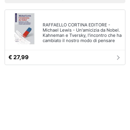
Prezzo più basso
Prezzo più alto
Valutazioni
Libri
Smart
di
home
Arte,
Design
e
RAFFAELLO CORTINA EDITORE -
Videogiochi
Architettura
Michael Lewis - Un'amicizia da Nobel.
Kahneman e Tversky, l'incontro che ha
Vedi
cambiato il nostro modo di pensare
Audio
tutti
e
musica
€ 27,99
Dvd
Clima
e
Blu-
ray
Arredo
Blu-
Ray
Brico
Blu-
e
Ray
Giardinaggio
Musica
Classica
Salute
Walt