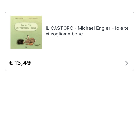
disney
e
film
igiene
DVD
Film
IL CASTORO - Michael Engler - Io e te
Beauty
ci vogliamo bene
Vedi
tutti
Giocattoli
Prima
€ 13,49
Cd
infanzia
musicali
Colonne
Fotografia
Sonore
CD
Musicali
Casalinghi
Musica
Leggera
Abbigliamento
Musica
Jazz
Sport