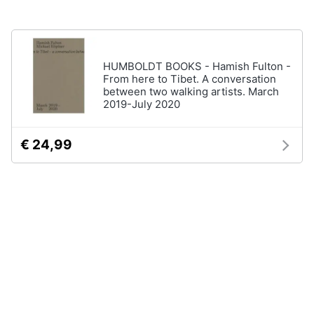
Vedi
tutti
Animali
HUMBOLDT BOOKS - Hamish Fulton -
Motori
Personaggi
From here to Tibet. A conversation
between two walking artists. March
cristiano
2019-July 2020
Libri,
ronaldo
cd
Me
e
contro
€ 24,99
dvd
Te
Sean
connery
Festività
e
Barbara
ricorrenze
D'Urso
Vedi
Promozioni
tutti
Servizi