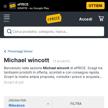
ePRICE
OTTIENI
Vai
×
Accedi
GRATIS - su Google Play
al
Registrati
menu
Accedi
Libri,
Offerte
cd
e
Libri, cd e dvd
Libri
Dvd e Blu-ray
Cd
dvd
Elettrodomestici
musicali
Personaggi
Offerte
Personaggi famosi
Libri
Informatica
Michael wincott
Religione
(3 prodotti)
e
Benvenuto nella sezione
Michael wincott
di ePRICE. Scegli tra
Spiritualità
Telefonia
tantissimi prodotti in offerta, scontati e con consegna rapida.
Attualità,
Scopri la nostra ampia proposta, consulta i prezzi e acquista
politica
comodamente online.
Tv
e
e
diritto
Home
Libri
Cinema
di
ORDINA PER
FILTRA
Cucina
Rilevanza