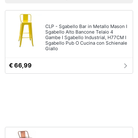
Prezzo più basso
Prezzo più alto
Valutazioni
Libri
Smart
di
home
Arte,
Design
e
CLP - Sgabello Bar in Metallo Mason I
Videogiochi
Architettura
Sgabello Alto Bancone Telaio 4
Gambe I Sgabello Industrial, H77CM I
Vedi
Sgabello Pub O Cucina con Schienale
Audio
tutti
Giallo
e
musica
€ 66,99
Dvd
Clima
e
Blu-
ray
Arredo
Blu-
Ray
Brico
Blu-
e
Ray
Giardinaggio
Musica
Classica
Salute
Walt