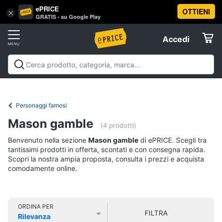
ePRICE
OTTIENI
Vai
×
Accedi
GRATIS - su Google Play
al
Registrati
menu
Accedi
Libri,
Offerte
cd
e
Libri, cd e dvd
Libri
Dvd e Blu-ray
Cd
dvd
Elettrodomestici
musicali
Personaggi
Offerte
Personaggi famosi
Libri
Informatica
Mason gamble
Religione
(4 prodotti)
e
Benvenuto nella sezione
Mason gamble
di ePRICE. Scegli tra
Spiritualità
Telefonia
tantissimi prodotti in offerta, scontati e con consegna rapida.
Attualità,
Scopri la nostra ampia proposta, consulta i prezzi e acquista
politica
comodamente online.
Tv
e
e
diritto
Home
Libri
Cinema
di
ORDINA PER
FILTRA
Cucina
Rilevanza