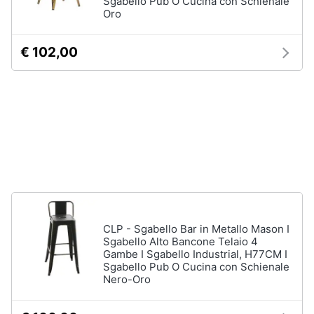
Sgabello Pub O Cucina con Schienale
Vedi
Oro
tutti
Animali
€ 102,00
Motori
Personaggi
cristiano
Libri,
ronaldo
cd
Me
e
contro
dvd
Te
Sean
connery
Festività
e
Barbara
ricorrenze
D'Urso
CLP - Sgabello Bar in Metallo Mason I
Sgabello Alto Bancone Telaio 4
Vedi
Gambe I Sgabello Industrial, H77CM I
Promozioni
tutti
Sgabello Pub O Cucina con Schienale
Nero-Oro
Servizi