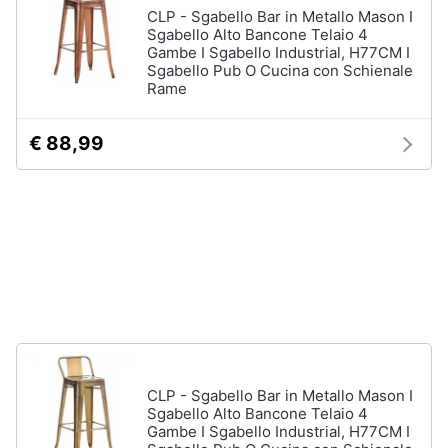
disney
e
CLP - Sgabello Bar in Metallo Mason I
film
Sgabello Alto Bancone Telaio 4
igiene
Gambe I Sgabello Industrial, H77CM I
DVD
Sgabello Pub O Cucina con Schienale
Film
Rame
Beauty
Vedi
tutti
€ 88,99
Giocattoli
Prima
Cd
infanzia
musicali
Colonne
Fotografia
Sonore
CD
Musicali
Casalinghi
Musica
Leggera
Abbigliamento
CLP - Sgabello Bar in Metallo Mason I
Musica
Sgabello Alto Bancone Telaio 4
Jazz
Gambe I Sgabello Industrial, H77CM I
Sport