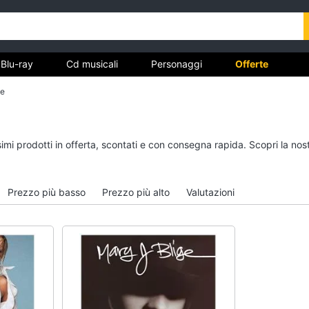
Blu-ray
Cd musicali
Personaggi
Offerte
ge
vd
Dvd e Blu-ray
Cd musicali
simi prodotti in offerta, scontati e con consegna rapida. Scopri la 
à
Blu-Ray
Colonne Sonore
itto
Blu-Ray Musica Classica
CD Musicali
Prezzo più basso
Prezzo più alto
Valutazioni
Walt disney film
Musica Leggera
DVD Film
Musica Jazz
Vedi tutti
Vedi tutti