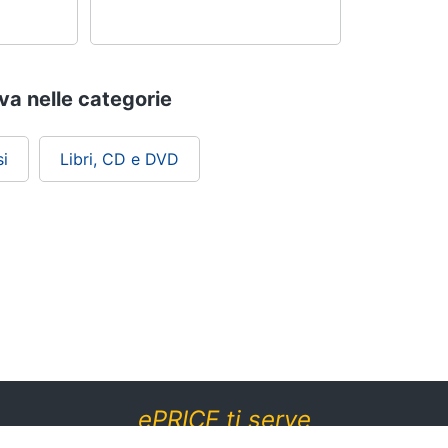
ova nelle categorie
i
Libri, CD e DVD
ePRICE ti serve