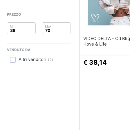
Clima
Arredo
PREZZO
Brico e Giardinaggio
VIDEO DELTA - Cd Blige Mary J.
Salute e igiene
-love & Life
VENDUTO DA
Beauty
Altri venditori
(
2
)
€ 38,14
Giocattoli
Prima infanzia
Fotografia
Casalinghi
Abbigliamento