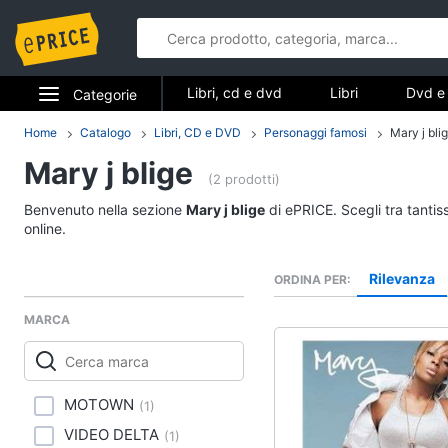
Libri, cd e dvd
Libri
Dvd e 
Categorie
Elettrodomestici
Home
Catalogo
Libri, CD e DVD
Personaggi famosi
Mary j bli
Libri, cd e d
Mary j blige
Informatica
(2 prodotti)
Libri
Benvenuto nella sezione
Mary j blige
di ePRICE. Scegli tra tantis
Telefonia
Religione e Spiritualit
online.
Attualità, politica e dir
Tv e Home Cinema
Rilevanza
ORDINA PER
Libri di Cucina
Smart home
Libri di Arte, Design e
MARCA
Architettura
Videogiochi
Vedi tutti
Audio e musica
MOTOWN
(
1
)
VIDEO DELTA
(
1
)