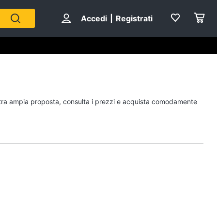
Accedi
|
Registrati
Personaggi
nostra ampia proposta, consulta i prezzi e acquista comodamente
cristiano ronaldo
Me contro Te
Sean connery
Barbara D'Urso
Vedi tutti